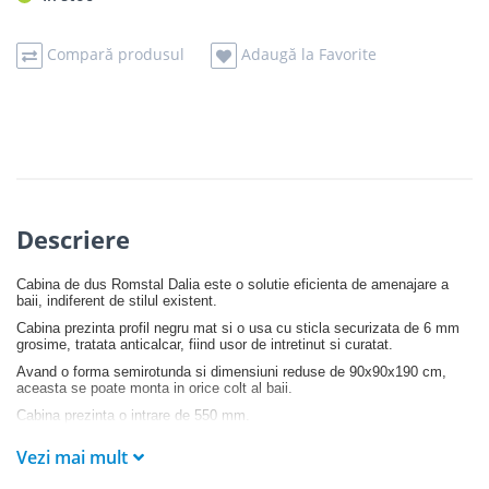
Compară produsul
Adaugă la Favorite
Descriere
Cabina de dus Romstal Dalia este o solutie eficienta de amenajare a
baii, indiferent de stilul existent.
Cabina prezinta profil negru mat si o usa cu sticla securizata de 6 mm
grosime, tratata anticalcar, fiind usor de intretinut si curatat.
Avand o forma semirotunda si dimensiuni reduse de
90x90x190 cm
,
aceasta se poate monta in orice colt al baii.
Cabina prezinta o intrare de 550 mm.
Vezi mai mult