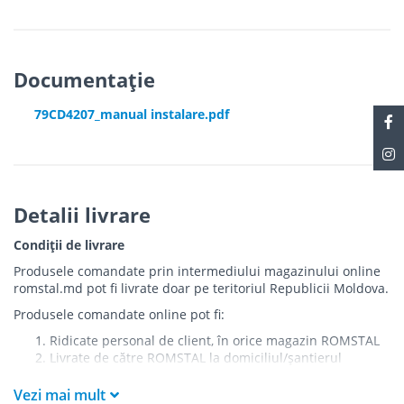
Documentație
79CD4207_manual instalare.pdf
Detalii livrare
Condiții de livrare
Produsele comandate prin intermediului magazinului online
romstal.md pot fi livrate doar pe teritoriul Republicii Moldova.
Produsele comandate online pot fi:
Ridicate personal de client, în orice magazin ROMSTAL
Livrate de către ROMSTAL la domiciliul/șantierul
clientului în următoarele condiții:
Vezi mai mult
Livrarea produselor se efectuează în cel mai apropiat