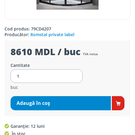
Cod produs: 79CD4207
Producător:
Romstal private label
8610 MDL / buc
TVA inclus
Cantitate
buc
Adaugă în coş
Garanție: 12 luni
În stoc