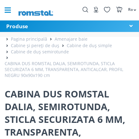
Ro
Produse
Pagina principală
Amenajare baie
Cabine și pereți de duș
Cabine de duș simple
Cabine de duș semirotunde
CABINA DUS ROMSTAL DALIA, SEMIROTUNDA, STICLA
SECURIZATA 6 MM, TRANSPARENTA, ANTICALCAR, PROFIL
NEGRU 90x90x190 cm
CABINA DUS ROMSTAL
DALIA, SEMIROTUNDA,
STICLA SECURIZATA 6 MM,
TRANSPARENTA,