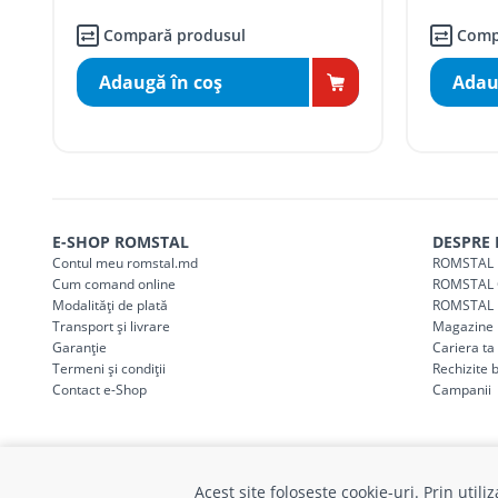
Taxa transport
suburbii
pentru
comenzi m
SER08411
(comanda online, comanda m
Compară produsul
Comp
Adaugă în coş
Adau
* Toate prețurile includ TVA
E-SHOP ROMSTAL
DESPRE
Contul meu romstal.md
ROMSTAL 
Cum comand online
ROMSTAL 
Modalități de plată
ROMSTAL 
Transport și livrare
Magazine
Garanție
Cariera t
Termeni și condiții
Rechizite 
Contact e-Shop
Campanii
Acest site folosește cookie-uri. Prin util
© Romstal 2026