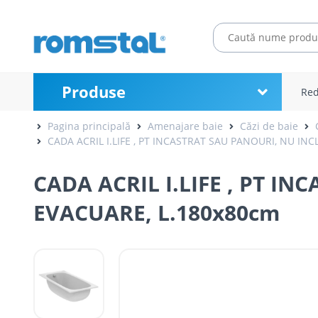
Produse
Red
Pagina principală
Amenajare baie
Căzi de baie
CADA ACRIL I.LIFE , PT INCASTRAT SAU PANOURI, NU IN
CADA ACRIL I.LIFE , PT I
EVACUARE, L.180x80cm