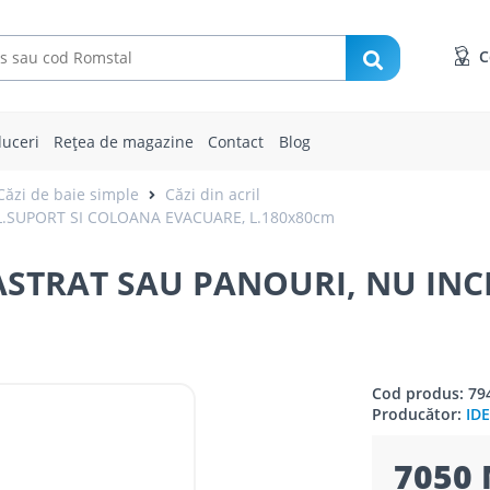
C
uceri
Rețea de magazine
Contact
Blog
Căzi de baie simple
Căzi din acril
CL.SUPORT SI COLOANA EVACUARE, L.180x80cm
NCASTRAT SAU PANOURI, NU I
Cod produs: 79
Producător:
ID
7050 