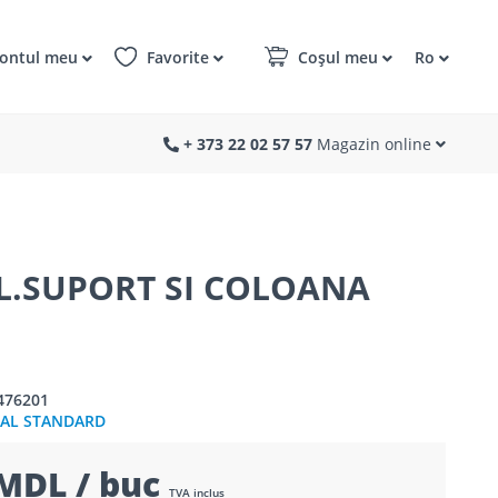
ontul meu
Favorite
Coșul meu
Ro
+ 373 22 02 57 57
Magazin online
NCL.SUPORT SI COLOANA
476201
EAL STANDARD
MDL / buc
TVA inclus