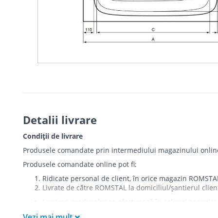
Detalii livrare
Condiții de livrare
Produsele comandate prin intermediului magazinului online r
Produsele comandate online pot fi:
Ridicate personal de client, în orice magazin ROMSTA
Livrate de către ROMSTAL la domiciliul/șantierul clien
Livrarea produselor se efectuează în cel mai apropiat 
care există restricții zonale de acces).
Vezi mai mult