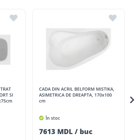
R.Moldova
in ROMSTAL.
mai apropiat magazin ROMSTAL.
CADA DIN ACRIL BELFORM MISTIKA,
ORT SI
ASIMETRICA DE DREAPTA, 170x100
x75cm
cm
În stoc
7613 MDL / buc