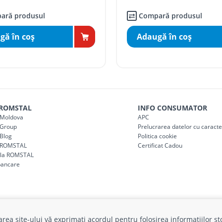
ai mici de 5000 lei
agazin)
150
ară produsul
Compară produsul
gă în coş
Adaugă în coş
 ROMSTAL
INFO CONSUMATOR
Moldova
APC
Group
Prelucrarea datelor cu caract
Blog
Politica cookie
 ROMSTAL
Certificat Cadou
a la ROMSTAL
bancare
izarea site-ului vă exprimați acordul pentru folosirea informațiilor s