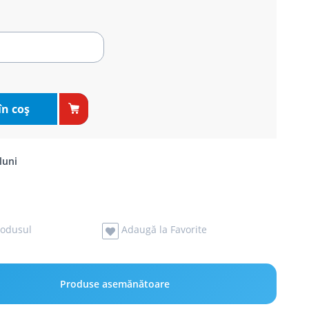
în coş
luni
odusul
Adaugă la Favorite
Produse asemănătoare