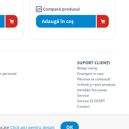
Compară produsul
Adaugă în coş
SUPORT CLIENȚI
Relații clienți
er personal
Finanțare in rate
Părerea ta contează!
Schimb și retur produse
Intrebări frecvente
Service
Service ECOSOFT
Contact
OK
tocate
Click aici pentru detalii