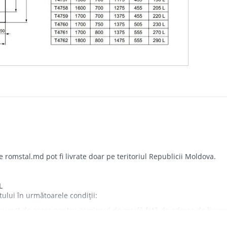
omstal.md pot fi livrate doar pe teritoriul Republicii Moldova.
L
tului în următoarele condiții:
punct de acces pentru camionul de marfă față de adresa de livrare - 