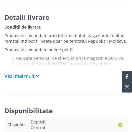
Detalii livrare
Condiții de livrare
Produsele comandate prin intermediului magazinului online
romstal.md pot fi livrate doar pe teritoriul Republicii Moldova.
Produsele comandate online pot fi:
Ridicate personal de client, în orice magazin ROMSTAL
Livrate de către ROMSTAL la domiciliul/șantierul
clientului în următoarele condiții:
Vezi mai mult
Livrarea produselor se efectuează în cel mai apropiat
punct de acces pentru camionul de marfă față de
adresa de livrare - la intrarea în bloc/curte, la intrarea
pe stradă (în cazul în care există restricții zonale de
acces).
Produsele
NU
sunt ridicate la etaj sau livrate în
Disponibilitate
interiorul imobilului.
Livrările se efectuiază cu mașinile ROMSTAL.
Depozit
Paleții, pe care se livrează mărfurile, sunt proprietatea
Chișinău
Central
companiei și nu sunt transferați cumpărătorului.