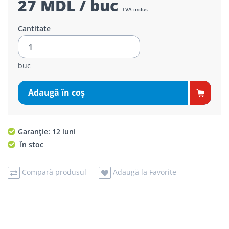
27 MDL / buc
TVA inclus
Cantitate
buc
Adaugă în coş
Garanție: 12 luni
În stoc
Compară produsul
Adaugă la Favorite