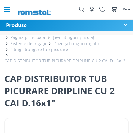
Ro
Produse
Pagina principală
Țevi, fitinguri și izolații
Sisteme de irigații
Duze și fitinguri irigații
Fiting strângere tub picurare
CAP DISTRIBUITOR TUB PICURARE DRIPLINE CU 2 CAI D.16x1"
CAP DISTRIBUITOR TUB
PICURARE DRIPLINE CU 2
CAI D.16x1"