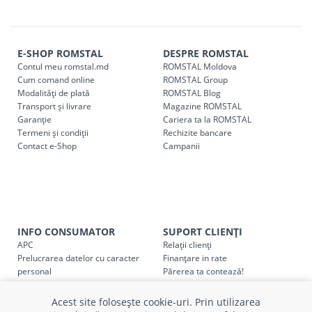
r. Strășeni, pot fi ridicate GRATUIT din cel mai apropiat
magazin ROMSTAL.
Comenzile pentru celelalte localități și raioane din țară,
indiferent de sumă, pot fi ridicate GRATUIT, săptămânal, din
E-SHOP ROMSTAL
DESPRE ROMSTAL
Contul meu romstal.md
ROMSTAL Moldova
cel mai apropiat magazin ROMSTAL.
Cum comand online
ROMSTAL Group
Pentru livrarea la adresa indicată de client, sunt în vigoare
Modalități de plată
ROMSTAL Blog
următoarele tarife:
Transport și livrare
Magazine ROMSTAL
Garanție
Cariera ta la ROMSTAL
Termeni și condiții
Cod
Rechizite bancare
Denumire serviciu TRANSPORT
Contact e-Shop
Campanii
SER08409
Taxa transport țară (se calculează pentru distan
Taxa transport
Chisinau si suburbii
pentru
come
5000 lei
(comanda online, comanda m
INFO CONSUMATOR
SUPORT CLIENȚI
Taxa transport
Chișinau
, pentru
comenzi mai m
SER08410
APC
Relații clienți
(comanda online, comanda magaz
Prelucrarea datelor cu caracter
Finanțare in rate
personal
Părerea ta contează!
Taxa transport
suburbii
pentru
comenzi mai mi
Politica cookie
Schimb și retur produse
SER08411
(comanda online, comanda magaz
Certificat Cadou
Intrebări frecvente
Acest site folosește cookie-uri. Prin utilizarea
Service