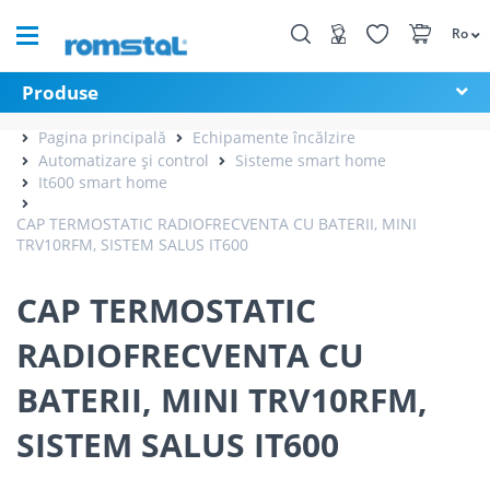
Ro
Produse
Pagina principală
Echipamente încălzire
Automatizare și control
Sisteme smart home
It600 smart home
CAP TERMOSTATIC RADIOFRECVENTA CU BATERII, MINI
TRV10RFM, SISTEM SALUS IT600
CAP TERMOSTATIC
RADIOFRECVENTA CU
BATERII, MINI TRV10RFM,
SISTEM SALUS IT600