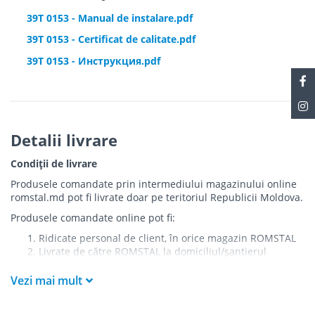
aceste dispozitive se vor achiziționa separat. Puteți folosi și receptorul
39T 0153 - Manual de instalare.pdf
RX10RF pentru cazan, care funcționează cu aceste termostate și cu cu
TRV10RFM. RX10RF va porni cazanul atunci când va primi cerere de
39T 0153 - Certificat de calitate.pdf
căldură de la oricare termostat.
39T 0153 - Инструкция.pdf
Detalii livrare
Condiții de livrare
Produsele comandate prin intermediului magazinului online
romstal.md pot fi livrate doar pe teritoriul Republicii Moldova.
Produsele comandate online pot fi:
Ridicate personal de client, în orice magazin ROMSTAL
Livrate de către ROMSTAL la domiciliul/șantierul
clientului în următoarele condiții:
Vezi mai mult
Livrarea produselor se efectuează în cel mai apropiat
punct de acces pentru camionul de marfă față de
adresa de livrare - la intrarea în bloc/curte, la intrarea