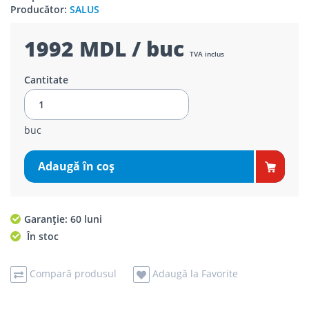
Producător:
SALUS
1992 MDL / buc
TVA inclus
Cantitate
buc
Adaugă în coş
Garanție: 60 luni
În stoc
Compară produsul
Adaugă la Favorite