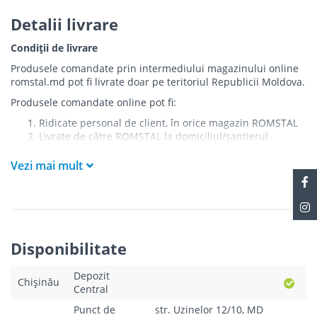
Detalii livrare
Condiții de livrare
Produsele comandate prin intermediului magazinului online
romstal.md pot fi livrate doar pe teritoriul Republicii Moldova.
Produsele comandate online pot fi:
Ridicate personal de client, în orice magazin ROMSTAL
Livrate de către ROMSTAL la domiciliul/șantierul
clientului în următoarele condiții:
Vezi mai mult
Livrarea produselor se efectuează în cel mai apropiat
punct de acces pentru camionul de marfă față de
adresa de livrare - la intrarea în bloc/curte, la intrarea
pe stradă (în cazul în care există restricții zonale de
acces).
Produsele
NU
sunt ridicate la etaj sau livrate în
Disponibilitate
interiorul imobilului.
Livrările se efectuiază cu mașinile ROMSTAL.
Depozit
Paleții, pe care se livrează mărfurile, sunt proprietatea
Chișinău
Central
companiei și nu sunt transferați cumpărătorului.
Curierul va telefona clientul estimativ cu o oră înainte
Punct de
str. Uzinelor 12/10, MD