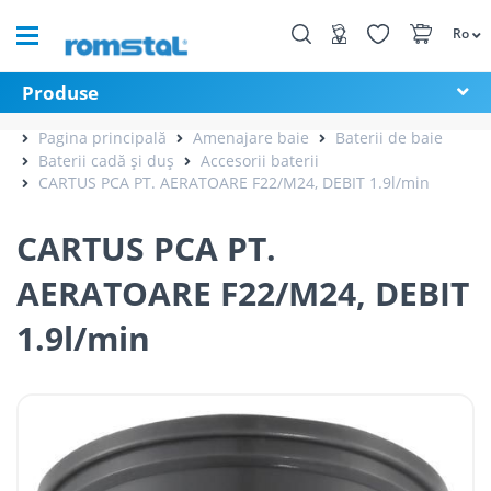
Ro
Produse
Pagina principală
Amenajare baie
Baterii de baie
Baterii cadă și duș
Accesorii baterii
CARTUS PCA PT. AERATOARE F22/M24, DEBIT 1.9l/min
CARTUS PCA PT.
AERATOARE F22/M24, DEBIT
1.9l/min