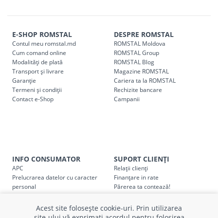
magazin ROMSTAL.
Comenzile pentru celelalte localități și raioane din țară,
indiferent de sumă, pot fi ridicate GRATUIT, săptămânal, din
E-SHOP ROMSTAL
DESPRE ROMSTAL
cel mai apropiat magazin ROMSTAL.
Contul meu romstal.md
ROMSTAL Moldova
Pentru livrarea la adresa indicată de client, sunt în vigoare
Cum comand online
ROMSTAL Group
următoarele tarife:
Modalități de plată
ROMSTAL Blog
Transport și livrare
Magazine ROMSTAL
Garanție
Cariera ta la ROMSTAL
Cod
Denumire serviciu TRANSPORT
Termeni și condiții
Rechizite bancare
Contact e-Shop
Campanii
SER08409
Taxa transport țară (se calculează pentru distan
Taxa transport
Chisinau si suburbii
pentru
come
5000 lei
(comanda online, comanda m
Taxa transport
Chișinau
, pentru
comenzi mai m
SER08410
INFO CONSUMATOR
SUPORT CLIENȚI
(comanda online, comanda magaz
APC
Relații clienți
Prelucrarea datelor cu caracter
Finanțare in rate
Taxa transport
suburbii
pentru
comenzi mai mi
personal
Părerea ta contează!
SER08411
(comanda online, comanda magaz
Politica cookie
Schimb și retur produse
Certificat Cadou
Intrebări frecvente
Acest site folosește cookie-uri. Prin utilizarea
Service
site-ului vă exprimați acordul pentru folosirea