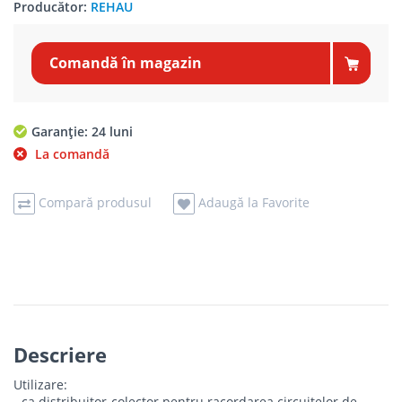
Producător:
REHAU
Comandă în magazin
Garanție: 24 luni
La comandă
Compară produsul
Adaugă la Favorite
Descriere
Utilizare:
- ca distribuitor-colector pentru racordarea circuitelor de