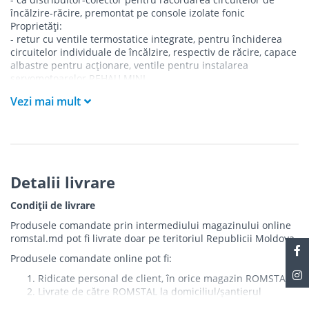
încălzire-răcire, premontat pe console izolate fonic
Proprietăți:
- retur cu ventile termostatice integrate, pentru închiderea
circuitelor individuale de încălzire, respectiv de răcire, capace
albastre pentru acționare, ventile pentru instalarea
servomotoarelor REHAU MINI
- premontat pe console izolate fonic, conform DIN 4109,
Vezi mai mult
pentru instalarea în dulapul REHAU sau direct pe perete
- verificat pentru etanșeitate
Bestandteil:
- aerisitor manual
- robinet rotativ pentru umplere și golire
Material:
Detalii livrare
- otel inoxidabil
Condiții de livrare
Produsele comandate prin intermediului magazinului online
romstal.md pot fi livrate doar pe teritoriul Republicii Moldova.
Produsele comandate online pot fi:
Ridicate personal de client, în orice magazin ROMSTAL
Livrate de către ROMSTAL la domiciliul/șantierul
clientului în următoarele condiții: