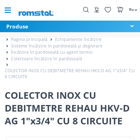
Ro
Produse
Pagina principală
Echipamente încălzire
Sisteme încălzire în pardoseală și degivrare
Încălzire în pardoseală cu agent termic
Colectoare încălzire în pardoseală
COLECTOR INOX CU DEBITMETRE REHAU HKV-D AG 1"x3/4" CU
8 CIRCUITE
COLECTOR INOX CU
DEBITMETRE REHAU HKV-D
AG 1"x3/4" CU 8 CIRCUITE