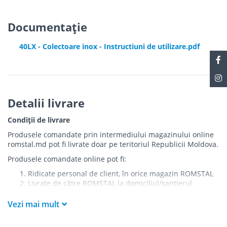
Documentație
40LX - Colectoare inox - Instructiuni de utilizare.pdf
Detalii livrare
Condiții de livrare
Produsele comandate prin intermediului magazinului online
romstal.md pot fi livrate doar pe teritoriul Republicii Moldova.
Produsele comandate online pot fi:
Ridicate personal de client, în orice magazin ROMSTAL
Livrate de către ROMSTAL la domiciliul/șantierul
clientului în următoarele condiții:
Vezi mai mult
Livrarea produselor se efectuează în cel mai apropiat
punct de acces pentru camionul de marfă față de
adresa de livrare - la intrarea în bloc/curte, la intrarea