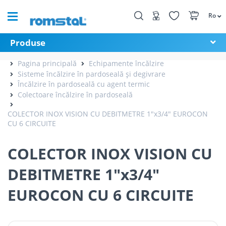
Ro
Produse
Pagina principală
Echipamente încălzire
Sisteme încălzire în pardoseală și degivrare
Încălzire în pardoseală cu agent termic
Colectoare încălzire în pardoseală
COLECTOR INOX VISION CU DEBITMETRE 1"x3/4" EUROCON
CU 6 CIRCUITE
COLECTOR INOX VISION CU
DEBITMETRE 1"x3/4"
EUROCON CU 6 CIRCUITE