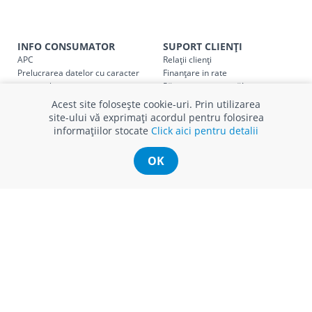
Taxa transport
Chișinau
, pentru
comenzi mai m
SER08410
(comanda online, comanda magaz
INFO CONSUMATOR
SUPORT CLIENȚI
APC
Relații clienți
Taxa transport
suburbii
pentru
comenzi mai mi
Prelucrarea datelor cu caracter
Finanțare in rate
SER08411
(comanda online, comanda magaz
personal
Părerea ta contează!
Politica cookie
Schimb și retur produse
Acest site folosește cookie-uri. Prin utilizarea
Certificat Cadou
Intrebări frecvente
site-ului vă exprimați acordul pentru folosirea
Service
informațiilor stocate
Click aici pentru detalii
Service ECOSOFT
* Toate prețurile includ TVA
Contact
OK
© Romstal 2026