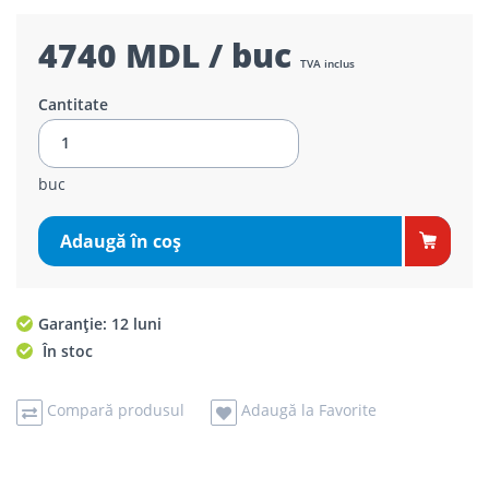
4740 MDL / buc
TVA inclus
Cantitate
buc
Adaugă în coş
Garanție: 12 luni
În stoc
Compară produsul
Adaugă la Favorite