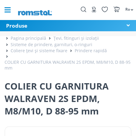
Ro
Produse
Pagina principală
Țevi, fitinguri și izolații
Sisteme de prindere, garnituri, o-ringuri
Coliere țevi și sisteme fixare
Prindere rapidă
COLIER CU GARNITURA WALRAVEN 2S EPDM, M8/M10, D 88-95
mm
COLIER CU GARNITURA
WALRAVEN 2S EPDM,
M8/M10, D 88-95 mm