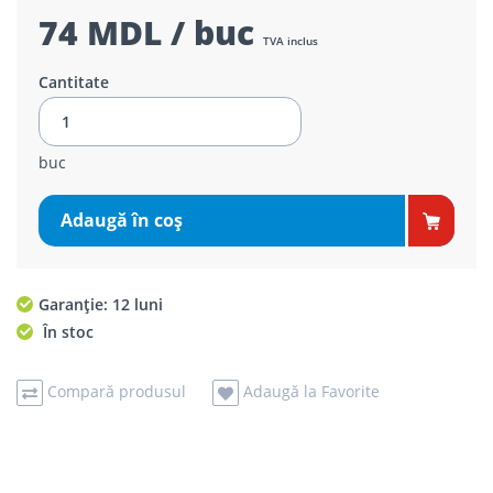
74 MDL / buc
TVA inclus
Cantitate
buc
Adaugă în coş
Garanție: 12 luni
În stoc
Compară produsul
Adaugă la Favorite