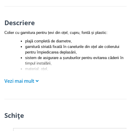
Descriere
Colier cu garnitura pentru țevi din oțel, cupru, fontă și plastic:
plajă completă de diametre,
garnitură striată fixată în canelurile din oțel ale colierului
pentru împiedicarea deplasării,
sistem de asigurare a șuruburilor pentru evitarea căderii în
timpul instalării,
material: oțel,
galvanizat electrolitic,
Vezi mai mult
rezistență la temperatură de la -30 °C la +120 °C,
insert de protecție acustică din cauciuc EPDM, negru,
protecție la îmbătrânire,
izolare acustică a manșonului conform DIN 4109.
Schiţe