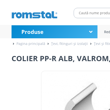
Produse
Red
Pagina principală
Țevi, fitinguri și izolații
Țevi și fit
COLIER PP-R ALB, VALROM