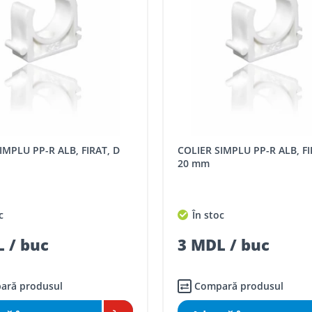
i r. Strășeni, pot fi ridicate GRATUIT din cel mai apropiat magaz
 indiferent de sumă, pot fi ridicate GRATUIT, săptămânal, din cel 
 următoarele tarife:
SPORT
Tarif, MDL cu TVA
COLIER SIMPLU PP-R ALB, FIRAT, D
distanța tur - retur)
5 / km / directie
20 mm
comenzi mai mari de
da magazin)
gratis
c
În stoc
mai mici de 5000 lei
 / buc
3 MDL / buc
agazin)
100
ai mici de 5000 lei
agazin)
150
ară produsul
Compară produsul