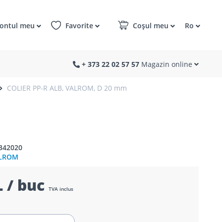
ontul meu
Favorite
Coșul meu
Ro
+ 373 22 02 57 57
Magazin online
COLIER PP-R ALB, VALROM, D 20 mm
342020
LROM
 / buc
TVA inclus