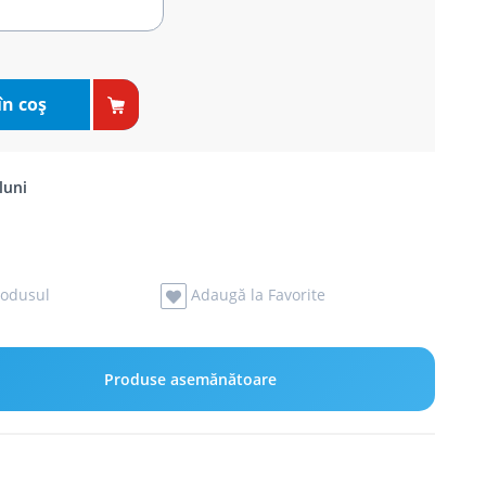
în coş
luni
odusul
Adaugă la Favorite
Produse asemănătoare