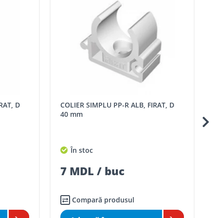
in ROMSTAL.
mai apropiat magazin ROMSTAL.
COLIER SIMPLU PP-R ALB, FIRAT, D
COLIER SIMPLU PP-R GRI, F
40 mm
În stoc
7 MDL / buc
Compară produsul