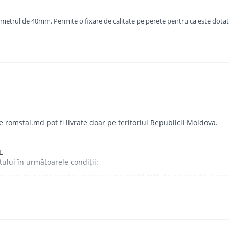
iametrul de 40mm. Permite o fixare de calitate pe perete pentru ca este dotat
omstal.md pot fi livrate doar pe teritoriul Republicii Moldova.
L
tului în următoarele condiții:
punct de acces pentru camionul de marfă față de adresa de livrare - 
iorul imobilului.
tea companiei și nu sunt transferați cumpărătorului.
e de a livra comanda sau, în cazul în care clientul nu răspunde, îi v