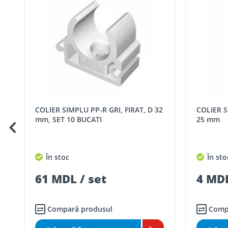
Luni – vineri: 09:00 – 17:00.
Tarife livrare*
Comenzile sub 5000 lei pentru mun. Chișinău, r. Ialoveni ș
Comenzile pentru celelalte localități și raioane din țară,
Pentru livrarea la adresa indicată de client, sunt în vigoare
Cod
Denumire serviciu TRAN
COLIER SIMPLU PP-R GRI, FIRAT, D 32
COLIER SIMPLU PP-R ALB, FIRAT, D
SER08409
Taxa transport țară (se calculează pentru 
mm, SET 10 BUCATI
25 mm
Taxa transport
Chisinau si suburbii
pentru
5000 lei
(comanda online, coman
În stoc
În sto
Taxa transport
Chișinau
, pentru
comenzi 
SER08410
61 MDL / set
4 MDL
(comanda online, comanda m
Taxa transport
suburbii
pentru
comenzi m
SER08411
(comanda online, comanda m
Compară produsul
Comp