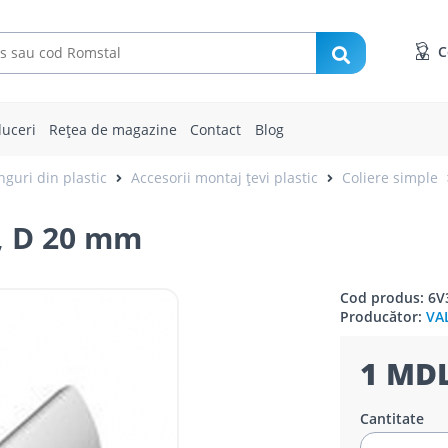
C
uceri
Rețea de magazine
Contact
Blog
inguri din plastic
Accesorii montaj țevi plastic
Coliere simple
, D 20 mm
Cod produs: 6V
Producător:
VA
1 MDL
Cantitate