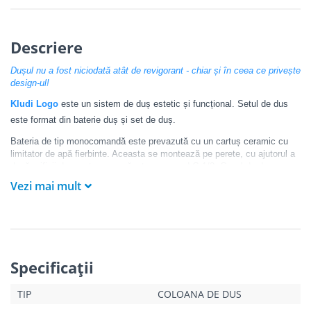
Descriere
Dușul nu a fost niciodată atât de revigorant - chiar și în ceea ce privește
design-ul!
Kludi Logo
este un sistem de duș estetic și funcțional. Setul de dus
este format din baterie duș și set de duș.
Bateria de tip monocomandă este prevazută cu un cartuș ceramic cu
limitator de apă fierbinte. Aceasta se montează pe perete, cu ajutorul a
două orificii de montare, prevăzute cu racord G 1/2. Capul de dus cu
care este prevăzut sistemul are diametrul de 200 mm.
Vezi mai mult
Para de duș Kludi Logo prezintă trei tipuri de jet, comutabile: booster,
normal și volum. Aceasta are diametrul de 96 mm și beneficiază de
funcția de curățare rapidă a calcarului, astfel, vă bucurati un timp
îndelungat de beneficiile sale.
Furtunul de duș Kludi Supraflex Silver are lungimea de 1.6 m și racord
Specificaţii
de G 1/2 x G 1/2.
TIP
COLOANA DE DUS