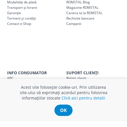
următoarele tarife:
Modalități de plată
ROMSTAL Blog
Transport și livrare
Magazine ROMSTAL
Garanție
Cariera ta la ROMSTAL
Cod
Denumire serviciu TRANSPORT
Termeni și condiții
Rechizite bancare
Contact e-Shop
Campanii
SER08409
Taxa transport țară (se calculează pentru distan
Taxa transport
Chisinau si suburbii
pentru
come
5000 lei
(comanda online, comanda m
Taxa transport
Chișinau
, pentru
comenzi mai m
SER08410
(comanda online, comanda magaz
INFO CONSUMATOR
SUPORT CLIENȚI
Taxa transport
suburbii
pentru
comenzi mai mi
SER08411
APC
Relații clienți
(comanda online, comanda magaz
Prelucrarea datelor cu caracter
Finanțare in rate
Acest site folosește cookie-uri. Prin utilizarea
personal
Părerea ta contează!
site-ului vă exprimați acordul pentru folosirea
Politica cookie
Schimb și retur produse
informațiilor stocate
Click aici pentru detalii
Certificat Cadou
Intrebări frecvente
* Toate prețurile includ TVA
Service
OK
Service ECOSOFT
Contact