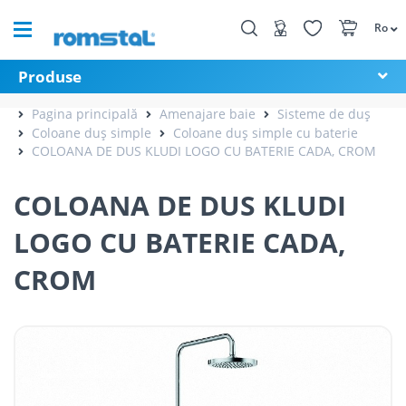
Ro
Produse
Pagina principală
Amenajare baie
Sisteme de duș
Coloane duș simple
Coloane duș simple cu baterie
COLOANA DE DUS KLUDI LOGO CU BATERIE CADA, CROM
COLOANA DE DUS KLUDI
LOGO CU BATERIE CADA,
CROM