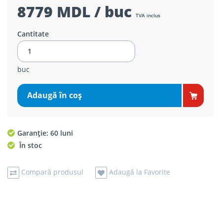
8779 MDL / buc
TVA inclus
Cantitate
buc
Adaugă în coş
Garanție: 60 luni
În stoc
Compară produsul
Adaugă la Favorite