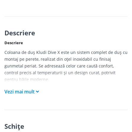
Descriere
Descriere
Coloana de duș Kludi Dive X este un sistem complet de duș cu
montaj pe perete, realizat din oțel inoxidabil cu finisaj
gunmetal periat. Se adresează celor care caută confort,
control precis al temperaturii și un design curat, potrivit
pentru băile moderne.
KLUDI este un brand german fondat în 1926, cu tradiție
Vezi mai mult
îndelungată în producția de produse sanitare de înaltă
calitate. Produsele sale combină tehnologia avansată cu
durabilitate dovedită în timp.
BENEFICII ȘI AVANTAJE:
Schiţe
Termostat integrat pentru confort și siguranță: