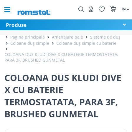
Ro
Produse
Pagina principală
Amenajare baie
Sisteme de duș
Coloane duș simple
Coloane duș simple cu baterie
COLOANA DUS KLUDI DIVE X CU BATERIE TERMOSTATATA,
PARA 3F, BRUSHED GUNMETAL
COLOANA DUS KLUDI DIVE
X CU BATERIE
TERMOSTATATA, PARA 3F,
BRUSHED GUNMETAL