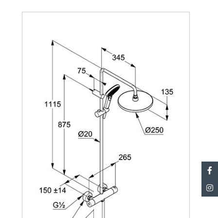
Bateria termostatatată menține automat
temperatura apei la nivelul setat, indiferent de
variațiile de presiune din instalație. Astfel, nu mai
este nevoie să reglezi apa la fiecare duș, iar riscul
de opărire este eliminat. Util mai ales în familiile cu
copii sau persoane vârstnice.
Cap de duș: Capul de duș fix cu jet de tip "Rain"
oferă o experiență de duș relaxantă, cu jet catifelat
și uniform.
Duș mobilă cu furtun flexibil: Para de duș se
fixează pe suportul reglabil și poate fi folosită
separat, oferind flexibilitate în utilizare – practică
pentru curățarea cabinei, pentru copii sau pentru
persoanele cu mobilitate redusă.
Suport reglabil pe înălțime: Suportul dușului
mobile se ajustează pe înălțime, astfel că poate fi
utilizat confortabil de orice persoană din
gospodărie, indiferent de statură.
Duze anti-calcar: Duzele din silicon se curăță ușor
prin simpla ștergere cu laveta, fără produse