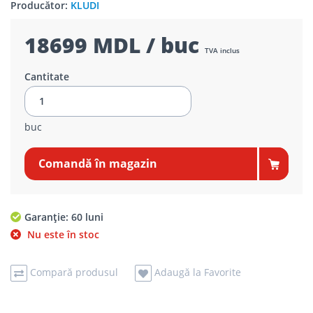
Producător:
KLUDI
18699 MDL / buc
TVA inclus
Cantitate
buc
Comandă în magazin
Garanție: 60 luni
Nu este în stoc
Compară produsul
Adaugă la Favorite