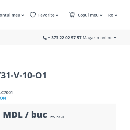
ontul meu
Favorite
Coșul meu
Ro
+ 373 22 02 57 57
Magazin online
31-V-10-O1
LC7001
CON
 MDL / buc
TVA inclus