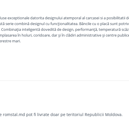
 exceptionale datorita designului atemporal al carcasei si a posibilitatii d
tă serie combină designul cu funcționalitatea. Băncile cu o placă sunt potriv
hnă. Combinația inteligentă dovedită de design, performanță, temperatură scă
mplasarea în holuri, coridoare, dar și în clădiri administrative și centre public
erestre mari.
omstal.md pot fi livrate doar pe teritoriul Republicii Moldova.