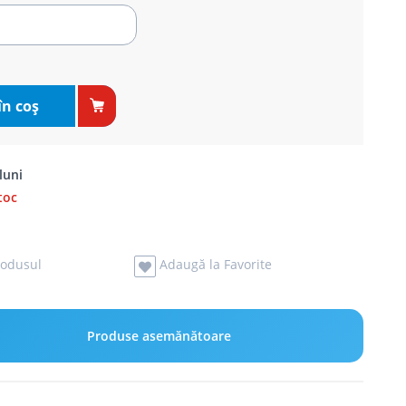
în coş
luni
toc
odusul
Adaugă la Favorite
Produse asemănătoare