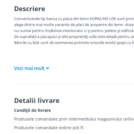
Descriere
Convectoarele tip banca cu placa din lemn KORALINE LDE sunt produse
alege dintre mai multe variante de placi de acoperire din lemn. Aceas
nu numai pentru încălzirea interiorului, ci și pentru ședere și odi
de suprafață a placajului și alte proprietăți utile este ideală pentru a
Băncile cu blat sunt de asemenea potrivite oriunde există spații cu f
Vezi mai mult
Detalii livrare
Condiții de livrare
Produsele comandate prin intermediului magazinului online r
Produsele comandate online pot fi: