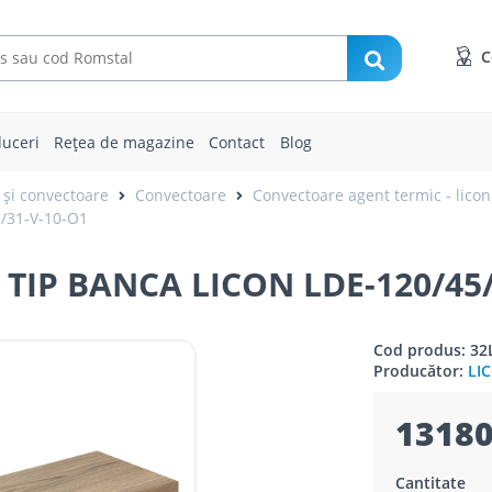
C
uceri
Rețea de magazine
Contact
Blog
 și convectoare
Convectoare
Convectoare agent termic - licon
/31-V-10-O1
IP BANCA LICON LDE-120/45/
Cod produs: 32
Producător:
LI
13180
Cantitate