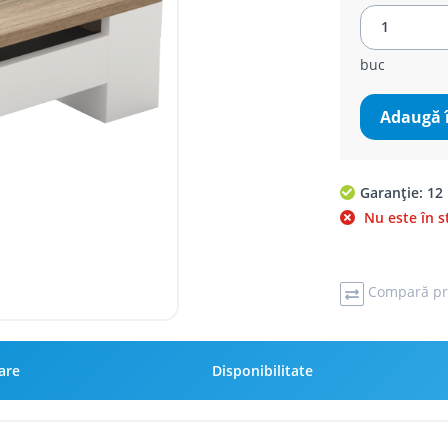
buc
Adaugă 
Garanție: 12 
Nu este în s
Compară pr
rare
Disponibilitate