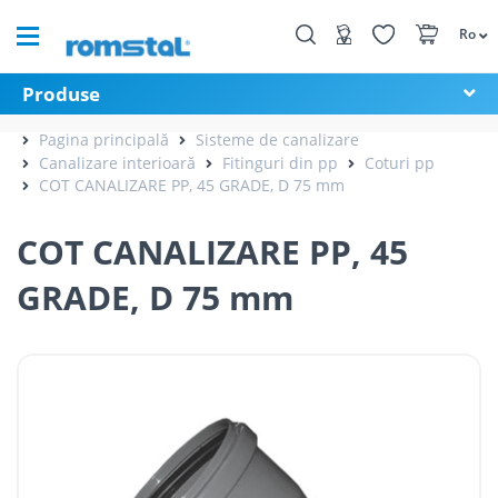
Ro
Produse
Pagina principală
Sisteme de canalizare
Canalizare interioară
Fitinguri din pp
Coturi pp
COT CANALIZARE PP, 45 GRADE, D 75 mm
COT CANALIZARE PP, 45
GRADE, D 75 mm