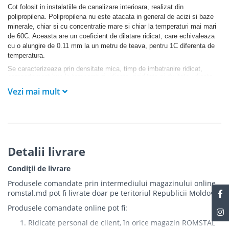
Cot folosit in instalatiile de canalizare interioara, realizat din
polipropilena. Polipropilena nu este atacata in general de acizi si baze
minerale, chiar si cu concentratie mare si chiar la temperaturi mai mari
de 60C. Aceasta are un coeficient de dilatare ridicat, care echivaleaza
cu o alungire de 0.11 mm la un metru de teava, pentru 1C diferenta de
temperatura.
Se caracterizeaza prin densitate mica, timp de imbatranire ridicat,
comportament bun la temperaturi ridicate, rigiditate si duritate ridicata,
rezistenta la abraziune si zgariere ridicata.
Vezi mai mult
Detalii livrare
Condiții de livrare
Produsele comandate prin intermediului magazinului online
romstal.md pot fi livrate doar pe teritoriul Republicii Moldova.
Produsele comandate online pot fi:
Ridicate personal de client, în orice magazin ROMSTAL