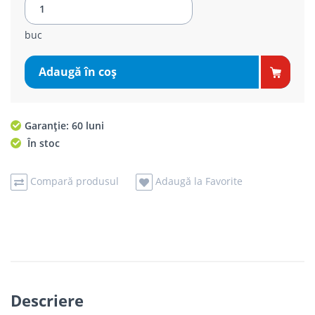
buc
Adaugă în coş
Garanție: 60 luni
În stoc
Compară produsul
Adaugă la Favorite
Descriere