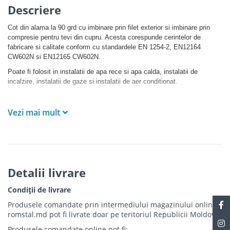
Descriere
Cot din alama la 90 grd cu imbinare prin filet exterior si imbinare prin
compresie pentru tevi din cupru. Acesta corespunde cerintelor de
fabricare si calitate conform cu standardele EN 1254-2, EN12164
CW602N si EN12165 CW602N.
Poate fi folosit in instalatii de apa rece si apa calda, instalatii de
incalzire, instalatii de gaze si instalatii de aer conditionat.
Avantajele imbinarii prin compresie sunt:
Vezi mai mult
- imbinarea se realizeaza rapid
- nu sunt necesare echipamente speciale pentru montare
- imbinarea la teava nu necesita filet
Detalii livrare
Condiții de livrare
Produsele comandate prin intermediului magazinului online
romstal.md pot fi livrate doar pe teritoriul Republicii Moldova.
Produsele comandate online pot fi: