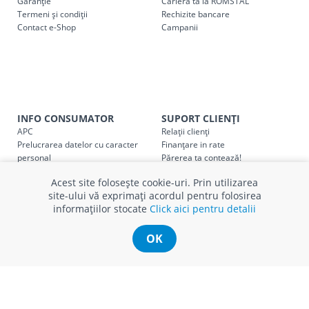
Garanție
Cariera ta la ROMSTAL
Termeni și condiții
Cod
Rechizite bancare
Denumire serviciu TRANSPORT
Contact e-Shop
Campanii
SER08409
Taxa transport țară (se calculează pentru distan
Taxa transport
Chisinau si suburbii
pentru
come
5000 lei
(comanda online, comanda m
Taxa transport
Chișinau
, pentru
comenzi mai m
INFO CONSUMATOR
SUPORT CLIENȚI
SER08410
(comanda online, comanda magaz
APC
Relații clienți
Prelucrarea datelor cu caracter
Finanțare in rate
personal
Părerea ta contează!
Taxa transport
suburbii
pentru
comenzi mai mi
SER08411
Politica cookie
Schimb și retur produse
(comanda online, comanda magaz
Acest site folosește cookie-uri. Prin utilizarea
Certificat Cadou
Intrebări frecvente
site-ului vă exprimați acordul pentru folosirea
Service
informațiilor stocate
Click aici pentru detalii
Service ECOSOFT
Contact
OK
* Toate prețurile includ TVA