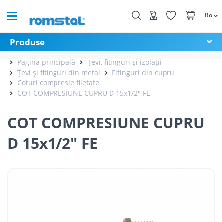
Ro
Produse
Pagina principală
Țevi, fitinguri și izolații
Țevi și fitinguri din metal
Fitinguri din cupru
Coturi compresie filetate
COT COMPRESIUNE CUPRU D 15x1/2" FE
COT COMPRESIUNE CUPRU
D 15x1/2" FE