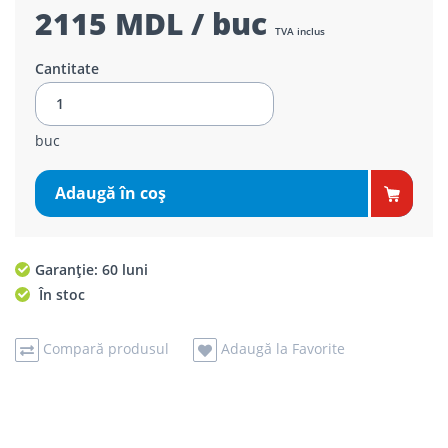
2115 MDL / buc
TVA inclus
Cantitate
buc
Adaugă în coş
Garanție: 60 luni
În stoc
Compară produsul
Adaugă la Favorite