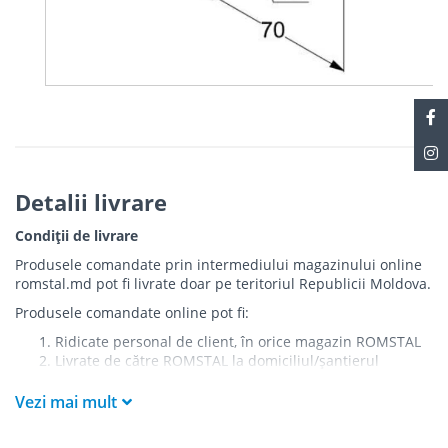
Detalii livrare
Condiții de livrare
Produsele comandate prin intermediului magazinului online
romstal.md pot fi livrate doar pe teritoriul Republicii Moldova.
Produsele comandate online pot fi:
Ridicate personal de client, în orice magazin ROMSTAL
Livrate de către ROMSTAL la domiciliul/șantierul
clientului în următoarele condiții:
Vezi mai mult
Livrarea produselor se efectuează în cel mai apropiat
punct de acces pentru camionul de marfă față de
adresa de livrare - la intrarea în bloc/curte, la intrarea