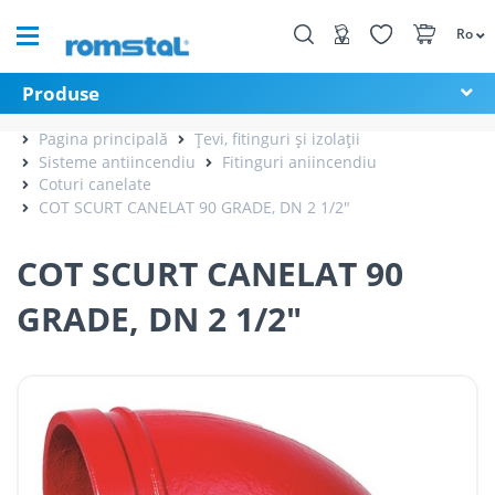
Ro
Produse
Pagina principală
Țevi, fitinguri și izolații
Sisteme antiincendiu
Fitinguri aniincendiu
Coturi canelate
COT SCURT CANELAT 90 GRADE, DN 2 1/2"
COT SCURT CANELAT 90
GRADE, DN 2 1/2"