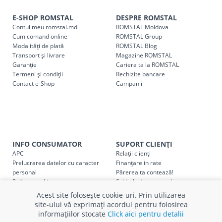
Comenzile pentru celelalte localități și raioane din țară,
indiferent de sumă, pot fi ridicate GRATUIT, săptămânal, din
E-SHOP ROMSTAL
DESPRE ROMSTAL
Contul meu romstal.md
ROMSTAL Moldova
cel mai apropiat magazin ROMSTAL.
Cum comand online
ROMSTAL Group
Pentru livrarea la adresa indicată de client, sunt în vigoare
Modalități de plată
ROMSTAL Blog
următoarele tarife:
Transport și livrare
Magazine ROMSTAL
Garanție
Cariera ta la ROMSTAL
Termeni și condiții
Cod
Rechizite bancare
Denumire serviciu TRANSPORT
Contact e-Shop
Campanii
SER08409
Taxa transport țară (se calculează pentru distan
Taxa transport
Chisinau si suburbii
pentru
come
5000 lei
(comanda online, comanda m
INFO CONSUMATOR
SUPORT CLIENȚI
Taxa transport
Chișinau
, pentru
comenzi mai m
SER08410
APC
Relații clienți
(comanda online, comanda magaz
Prelucrarea datelor cu caracter
Finanțare in rate
personal
Părerea ta contează!
Taxa transport
suburbii
pentru
comenzi mai mi
Politica cookie
Schimb și retur produse
SER08411
(comanda online, comanda magaz
Certificat Cadou
Intrebări frecvente
Acest site folosește cookie-uri. Prin utilizarea
Service
site-ului vă exprimați acordul pentru folosirea
Service ECOSOFT
informațiilor stocate
Click aici pentru detalii
Contact