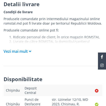
Detalii livrare
Condiții de livrare
Produsele comandate prin intermediului magazinului online
romstal.md pot fi livrate doar pe teritoriul Republicii Moldova.
Produsele comandate online pot fi:
Ridicate personal de client, în orice magazin ROMSTAL
Livrate de către ROMSTAL la domiciliul/șantierul
clientului în următoarele condiții:
Vezi mai mult
Livrarea produselor se efectuează în cel mai apropiat
punct de acces pentru camionul de marfă față de
adresa de livrare - la intrarea în bloc/curte, la intrarea
pe stradă (în cazul în care există restricții zonale de
acces).
Produsele
NU
sunt ridicate la etaj sau livrate în
Disponibilitate
interiorul imobilului.
Livrările se efectuiază cu mașinile ROMSTAL.
Depozit
Paleții, pe care se livrează mărfurile, sunt proprietatea
Chișinău
Central
companiei și nu sunt transferați cumpărătorului.
Curierul va telefona clientul estimativ cu o oră înainte
Punct de
str. Uzinelor 12/10, MD
de a livra comanda sau, în cazul în care clientul nu
Chișinău
Desfacere
2023, Chisinau, R.