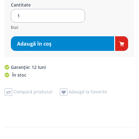
Cantitate
buc
Adaugă în coş
Garanție: 12 luni
În stoc
Compară produsul
Adaugă la Favorite