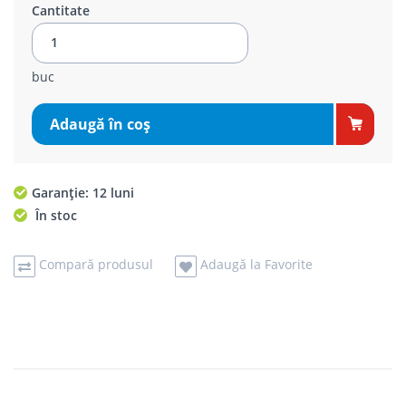
Cantitate
buc
Adaugă în coş
Garanție: 12 luni
În stoc
Compară produsul
Adaugă la Favorite