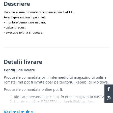
Descriere
Dop din alama cromata cu imbinare prin filet FI.
Avantajele imbinarii prin filet:
- montare/demontare usoara,
- gabarit redus,
- executie ieftina si usoara.
Detalii livrare
Condiții de livrare
Produsele comandate prin intermediului magazinului online
romstal.md pot fi livrate doar pe teritoriul Republicii Moldova.
Produsele comandate online pot fi:
Ridicate personal de client, în orice magazin ROMSTAL
Livrate de către ROMSTAL la domiciliul/șantierul
clientului în următoarele condiții:
Vezi mai mult