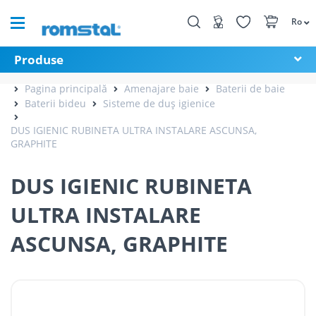
Ro
Produse
Pagina principală
Amenajare baie
Baterii de baie
Baterii bideu
Sisteme de duș igienice
DUS IGIENIC RUBINETA ULTRA INSTALARE ASCUNSA,
GRAPHITE
DUS IGIENIC RUBINETA
ULTRA INSTALARE
ASCUNSA, GRAPHITE