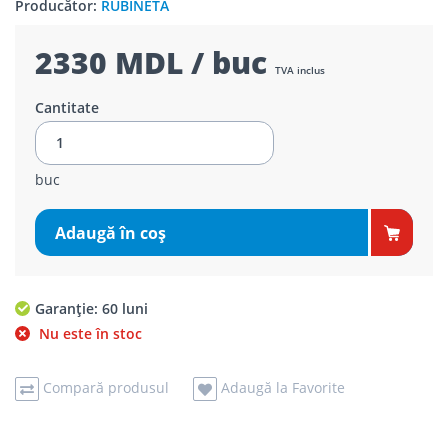
Producător:
RUBINETA
2330 MDL / buc
TVA inclus
Cantitate
buc
Adaugă în coş
Garanție: 60 luni
Nu este în stoc
Compară produsul
Adaugă la Favorite