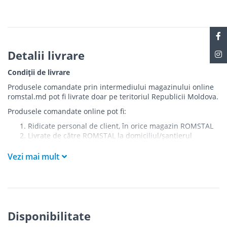
Detalii livrare
Condiții de livrare
Produsele comandate prin intermediului magazinului online
romstal.md pot fi livrate doar pe teritoriul Republicii Moldova.
Produsele comandate online pot fi:
Ridicate personal de client, în orice magazin ROMSTAL
Livrate de către ROMSTAL la domiciliul/șantierul
clientului în următoarele condiții:
Vezi mai mult
Livrarea produselor se efectuează în cel mai apropiat
punct de acces pentru camionul de marfă față de
adresa de livrare - la intrarea în bloc/curte, la intrarea
pe stradă (în cazul în care există restricții zonale de
acces).
Produsele
NU
sunt ridicate la etaj sau livrate în
Disponibilitate
interiorul imobilului.