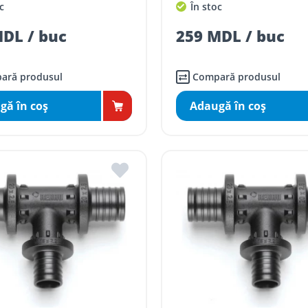
c
În stoc
DL / buc
259 MDL / buc
ară produsul
Compară produsul
gă în coş
Adaugă în coş