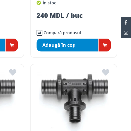
În stoc
240 MDL / buc
Compară produsul
Adaugă în coş