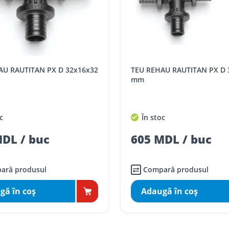
TEU REHAU RAUTITAN PX D 32x20x20
mm
c
În stoc
DL / buc
605 MDL / buc
ară produsul
Compară produsul
gă în coş
Adaugă în coş