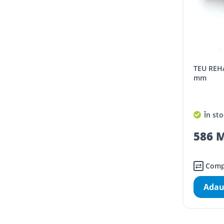
TEU REHAU RAUTITAN PX D 32x16x32
mm
În sto
586 M
Comp
Adau