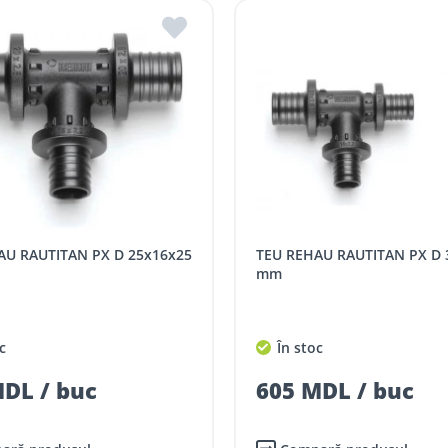
TEU REHAU RAUTITAN PX D 32x25x25
mm
c
În stoc
DL / buc
605 MDL / buc