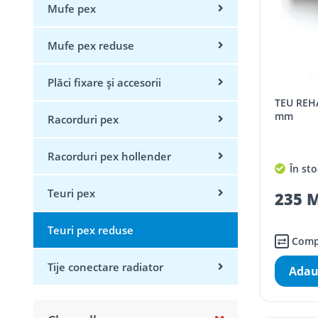
Mufe pex
Mufe pex reduse
Plăci fixare și accesorii
TEU REHAU RAUTITAN PX D 20x16x20
mm
Racorduri pex
Racorduri pex hollender
În sto
Teuri pex
235 M
Teuri pex reduse
Comp
Tije conectare radiator
Adau