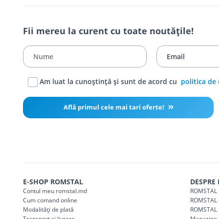
Fii mereu la curent cu toate noutățile!
Am luat la cunoștință și sunt de acord cu
politica de
Află primul cele mai tari oferte!
E-SHOP ROMSTAL
DESPRE
Contul meu romstal.md
ROMSTAL 
Cum comand online
ROMSTAL 
Modalități de plată
ROMSTAL 
Transport și livrare
Magazine