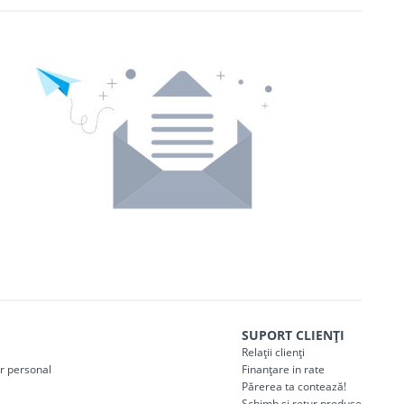
SUPORT CLIENȚI
Relații clienți
er personal
Finanțare in rate
Părerea ta contează!
Schimb și retur produse