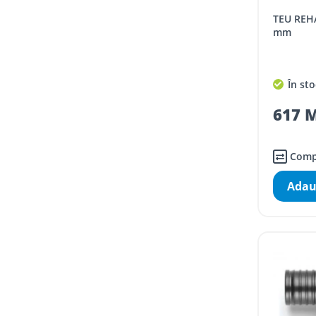
TEU REHAU RAUTITAN PX D.25x32x25
mm
În sto
617 M
Comp
Adau