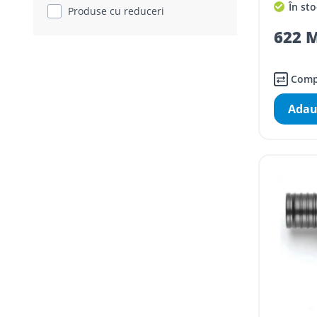
În sto
Produse cu reduceri
622 M
Comp
Adau