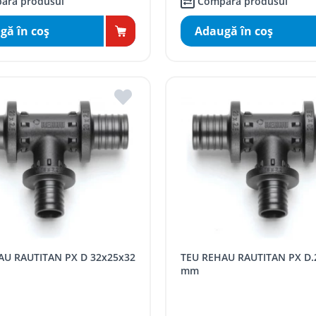
ară produsul
Compară produsul
gă în coş
Adaugă în coş
TEU REHAU RAUTITAN PX D.20x25x20
mm