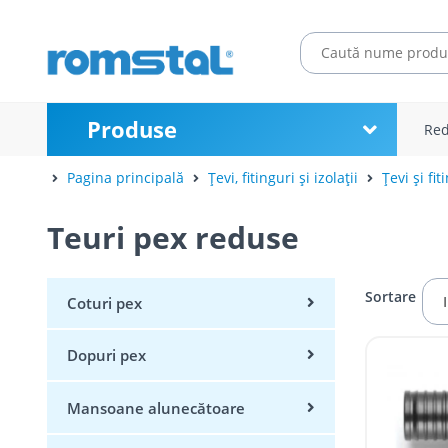
Produse
Red
Pagina principală
Țevi, fitinguri și izolații
Țevi și fit
Teuri pex reduse
Sortare
Coturi pex
Dopuri pex
Mansoane alunecătoare