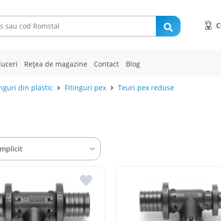
C
uceri
Rețea de magazine
Contact
Blog
inguri din plastic
Fitinguri pex
Teuri pex reduse
Implicit