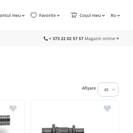
ontul meu
Favorite
Coșul meu
Ro
+ 373 22 02 57 57
Magazin online
Afișare
45