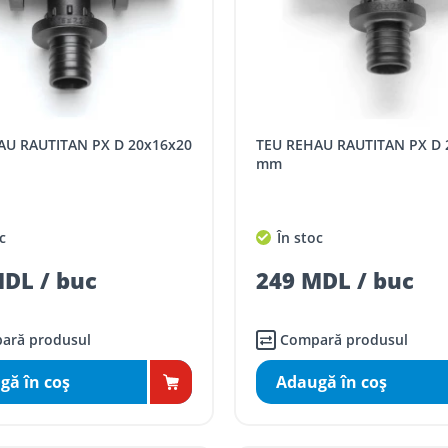
TEU REHAU RAUTITAN PX D 20x20x16
mm
c
În stoc
DL / buc
249 MDL / buc
ară produsul
Compară produsul
gă în coş
Adaugă în coş