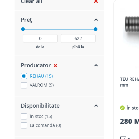
Clear all
Preț
de la
pînă la
Producator
REHAU (15)
TEU REHAU RAUTITAN PX D 25x16x25
VALROM (9)
mm
Disponibilitate
În sto
În stoc (15)
280 M
La comandă (0)