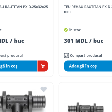
TEU REHAU RAUTITAN PX D 25x20x25
mm
c
În stoc
DL / buc
301 MDL / buc
ară produsul
Compară produsul
gă în coş
Adaugă în coş