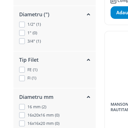
Comp
Adau
Diametru (")
1/2" (1)
1" (0)
3/4" (1)
Tip Filet
FE (1)
FI (1)
Diametru mm
MANSON ALUNECATOR REHAU
16 mm (2)
RAUTITA
16x20x16 mm (0)
16x16x20 mm (0)