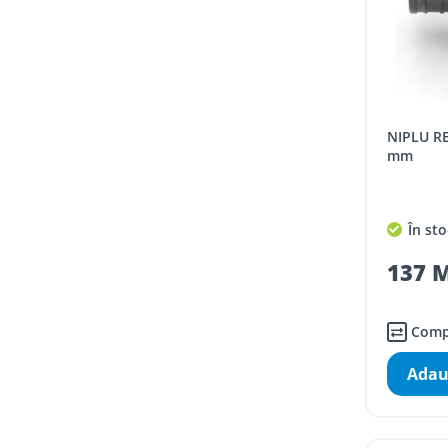
NIPLU REHAU RAUTITAN PX D 16x16
mm
În sto
137 M
Comp
Adau