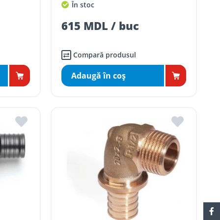
În stoc
615 MDL / buc
Compară produsul
Adaugă în coş