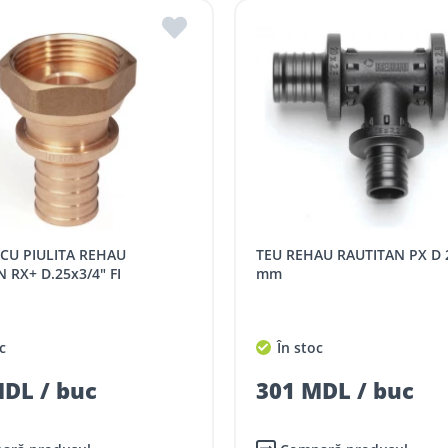
TEU REHAU RAUTITAN PX D 25x20x25
 RX+ D.25x3/4" FI
mm
c
În stoc
DL / buc
301 MDL / buc