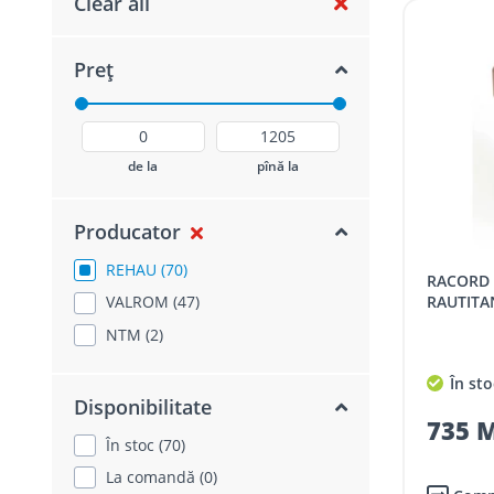
Clear all
Preț
de la
pînă la
Producator
REHAU (70)
RACORD CU PIULITA REHAU
VALROM (47)
RAUTITAN
NTM (2)
În sto
Disponibilitate
735 M
În stoc (70)
La comandă (0)