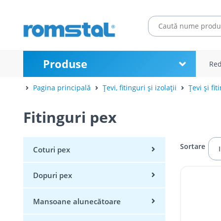
Produse
Red
Pagina principală
Țevi, fitinguri și izolații
Țevi și fit
Fitinguri pex
Sortare
Coturi pex
Dopuri pex
Mansoane alunecătoare