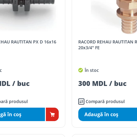
RACORD REHAU RAUTITAN RX+ D
20x3/4" FE
c
În stoc
DL / buc
300 MDL / buc
ară produsul
Compară produsul
gă în coş
Adaugă în coş