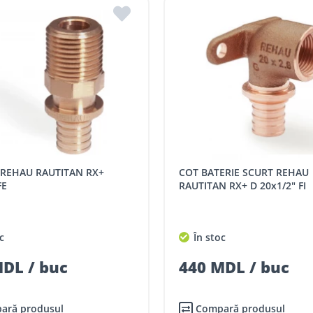
COT BATERIE SCURT REHAU
FE
RAUTITAN RX+ D 20x1/2" FI
c
În stoc
DL / buc
440 MDL / buc
ară produsul
Compară produsul