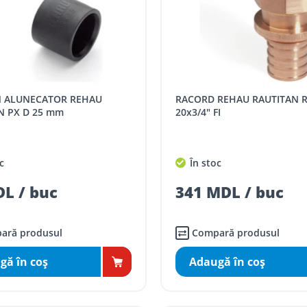
RACORD REHAU RAUTITAN RX+ D
N PX D 25 mm
20x3/4" FI
c
În stoc
L / buc
341 MDL / buc
ară produsul
Compară produsul
gă în coş
Adaugă în coş