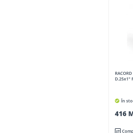
RACORD REHAU RAUTITAN RX+
D.25x1" 
În sto
416 M
Comp