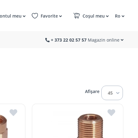
ontul meu
Favorite
Coșul meu
Ro
+ 373 22 02 57 57
Magazin online
Afișare
45