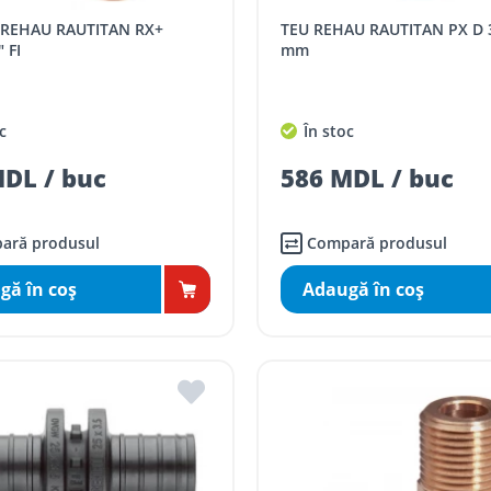
TEU REHAU RAUTITAN PX D 32x16x32
 FI
mm
c
În stoc
DL / buc
586 MDL / buc
ară produsul
Compară produsul
gă în coş
Adaugă în coş