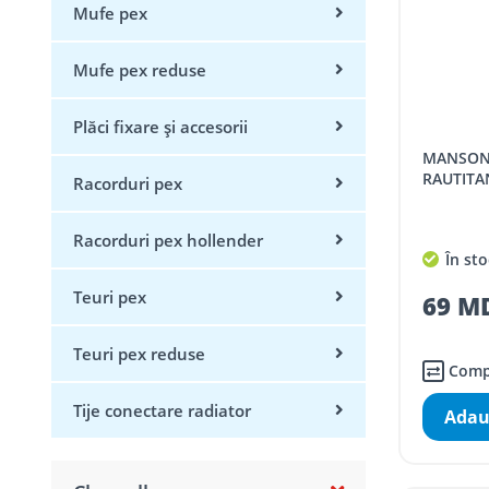
Mufe pex
Mufe pex reduse
Plăci fixare și accesorii
MANSON ALUNECATOR REHAU
RAUTITA
Racorduri pex
Racorduri pex hollender
În sto
Teuri pex
69 MD
Teuri pex reduse
Comp
Tije conectare radiator
Adau