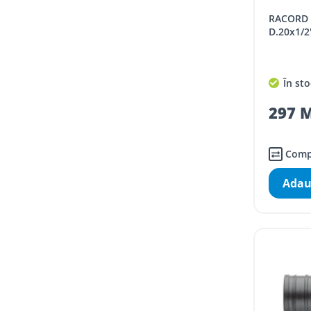
RACORD REHAU RAUTITAN RX+
D.20x1/2"
În sto
297 M
Comp
Adau