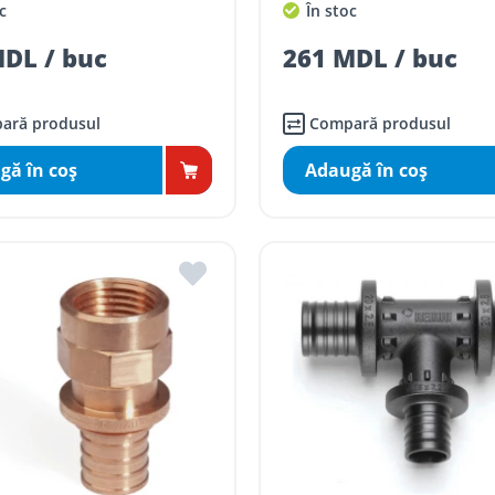
c
În stoc
DL / buc
261 MDL / buc
ară produsul
Compară produsul
gă în coş
Adaugă în coş