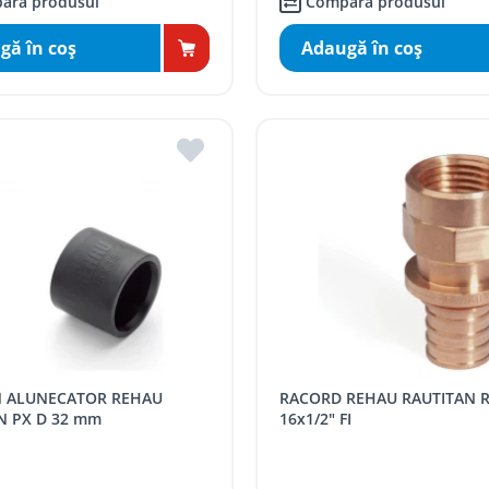
ară produsul
Compară produsul
gă în coş
Adaugă în coş
RACORD REHAU RAUTITAN RX+ D
N PX D 32 mm
16x1/2" FI