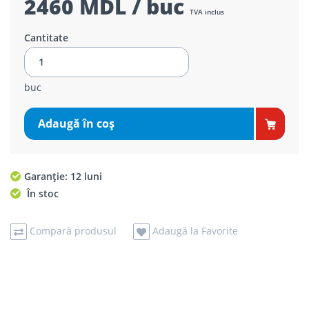
2460 MDL / buc
TVA inclus
Cantitate
buc
Adaugă în coş
Garanție: 12 luni
În stoc
Compară produsul
Adaugă la Favorite