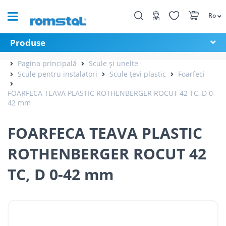
Ro
Produse
Pagina principală
Scule și unelte
Scule pentru instalatori
Scule țevi plastic
Foarfeci
FOARFECA TEAVA PLASTIC ROTHENBERGER ROCUT 42 TC, D 0-
42 mm
FOARFECA TEAVA PLASTIC
ROTHENBERGER ROCUT 42
TC, D 0-42 mm