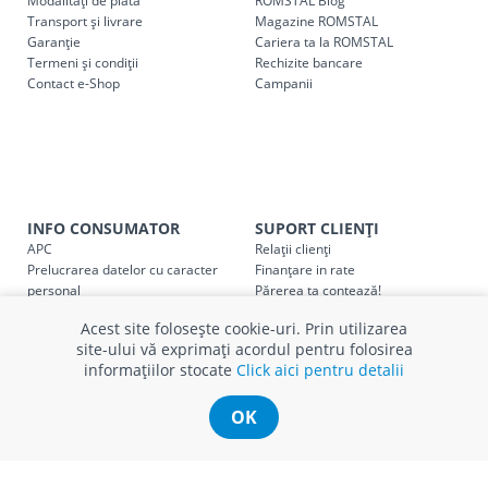
Modalități de plată
ROMSTAL Blog
următoarele tarife:
Transport și livrare
Magazine ROMSTAL
Garanție
Cariera ta la ROMSTAL
Termeni și condiții
Cod
Rechizite bancare
Denumire serviciu TRANSPORT
Contact e-Shop
Campanii
SER08409
Taxa transport țară (se calculează pentru distan
Taxa transport
Chisinau si suburbii
pentru
come
5000 lei
(comanda online, comanda m
Taxa transport
Chișinau
, pentru
comenzi mai m
INFO CONSUMATOR
SUPORT CLIENȚI
SER08410
(comanda online, comanda magaz
APC
Relații clienți
Prelucrarea datelor cu caracter
Finanțare in rate
personal
Părerea ta contează!
Taxa transport
suburbii
pentru
comenzi mai mi
SER08411
Politica cookie
Schimb și retur produse
(comanda online, comanda magaz
Acest site folosește cookie-uri. Prin utilizarea
Certificat Cadou
Intrebări frecvente
site-ului vă exprimați acordul pentru folosirea
Service
informațiilor stocate
Click aici pentru detalii
Service ECOSOFT
Contact
OK
* Toate prețurile includ TVA