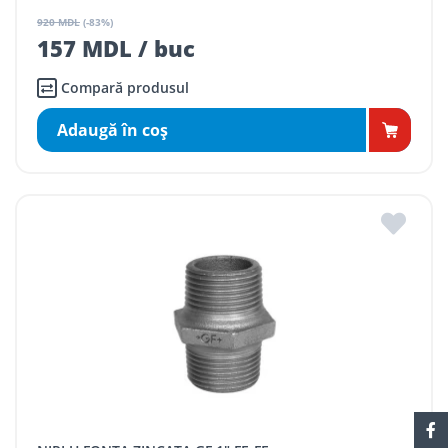
920 MDL
(-83%)
157 MDL / buc
Compară produsul
Adaugă în coş