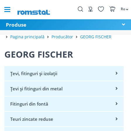
Ro
Produse
Pagina principală
Producător
GEORG FISCHER
GEORG FISCHER
Țevi, fitinguri și izolații
Țevi și fitinguri din metal
Fitinguri din fontă
Teuri zincate reduse