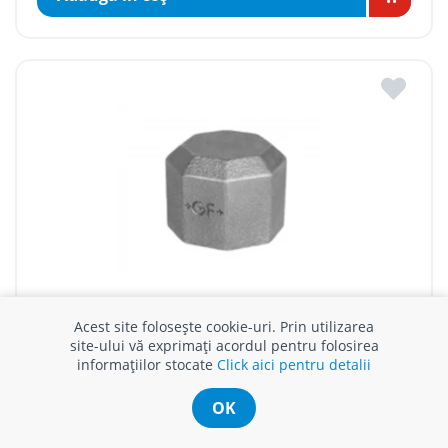
DOP FONTA ZINCATA GF 1" FI
Acest site folosește cookie-uri. Prin utilizarea
site-ului vă exprimați acordul pentru folosirea
În stoc
informațiilor stocate
Click aici pentru detalii
70 MDL / buc
OK