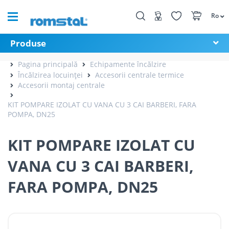
Ro
Produse
Pagina principală
Echipamente încălzire
Încălzirea locuinței
Accesorii centrale termice
Accesorii montaj centrale
KIT POMPARE IZOLAT CU VANA CU 3 CAI BARBERI, FARA
POMPA, DN25
KIT POMPARE IZOLAT CU
VANA CU 3 CAI BARBERI,
FARA POMPA, DN25