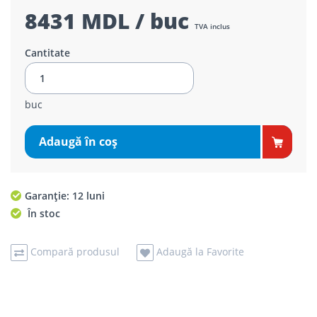
8431 MDL / buc
TVA inclus
Cantitate
buc
Adaugă în coş
Garanție: 12 luni
În stoc
Compară produsul
Adaugă la Favorite