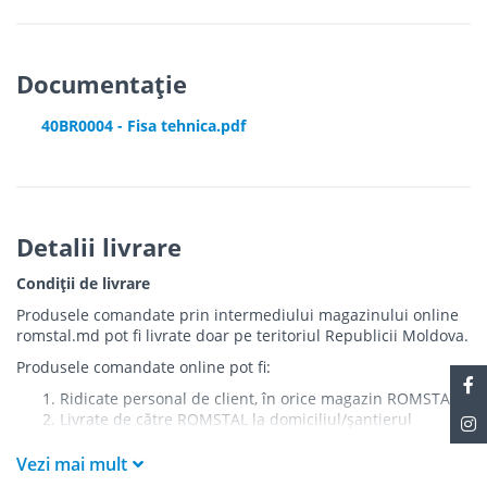
Documentație
40BR0004 - Fisa tehnica.pdf
Detalii livrare
Condiții de livrare
Produsele comandate prin intermediului magazinului online
romstal.md pot fi livrate doar pe teritoriul Republicii Moldova.
Produsele comandate online pot fi:
Ridicate personal de client, în orice magazin ROMSTAL
Livrate de către ROMSTAL la domiciliul/șantierul
clientului în următoarele condiții:
Vezi mai mult
Livrarea produselor se efectuează în cel mai apropiat