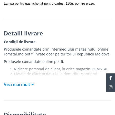
Lampa pentru gaz lichefiat pentru cartus, 190g, pornire piezo.
Detalii livrare
Condiții de livrare
Produsele comandate prin intermediului magazinului online
romstal.md pot fi livrate doar pe teritoriul Republicii Moldova.
Produsele comandate online pot fi:
Ridicate personal de client, în orice magazin ROMSTAL
Livrate de către ROMSTAL la domiciliul/șantierul
clientului în următoarele condiții:
Vezi mai mult
Livrarea produselor se efectuează în cel mai apropiat
punct de acces pentru camionul de marfă față de
adresa de livrare - la intrarea în bloc/curte, la intrarea
pe stradă (în cazul în care există restricții zonale de
acces).
Produsele
NU
sunt ridicate la etaj sau livrate în
Disponibilitate