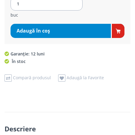
buc
Adaugă în coş
Garanție: 12 luni
În stoc
Compară produsul
Adaugă la Favorite
Descriere