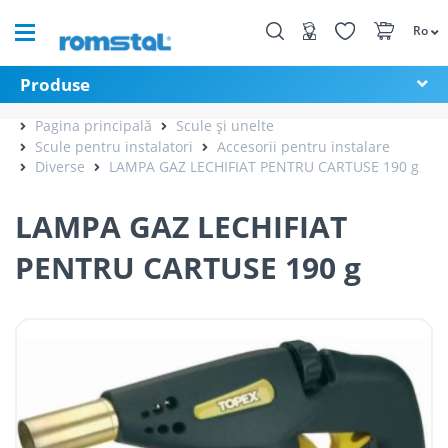
Ro
Produse
Pagina principală
Scule și unelte
Scule pentru instalatori
Accesorii pentru instalare
Diverse
LAMPA GAZ LECHIFIAT PENTRU CARTUSE 190 g
LAMPA GAZ LECHIFIAT
PENTRU CARTUSE 190 g