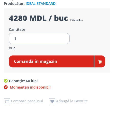
Producător:
IDEAL STANDARD
4280 MDL / buc
TVA inclus
Cantitate
buc
Comandă în magazin
Garanție: 60 luni
Momentan indisponibil
Compară produsul
Adaugă la Favorite