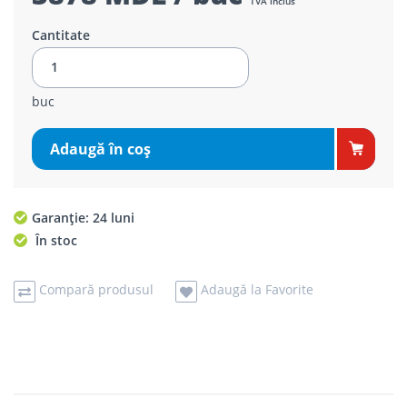
TVA inclus
Cantitate
buc
Adaugă în coş
Garanție: 24 luni
În stoc
Compară produsul
Adaugă la Favorite