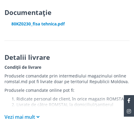
Documentație
80KZ0230_fisa tehnica.pdf
Detalii livrare
Condiții de livrare
Produsele comandate prin intermediului magazinului online
romstal.md pot fi livrate doar pe teritoriul Republicii Moldova.
Produsele comandate online pot fi:
Ridicate personal de client, în orice magazin ROMSTAL
Livrate de către ROMSTAL la domiciliul/șantierul
clientului în următoarele condiții:
Vezi mai mult
Livrarea produselor se efectuează în cel mai apropiat
punct de acces pentru camionul de marfă față de
adresa de livrare - la intrarea în bloc/curte, la intrarea