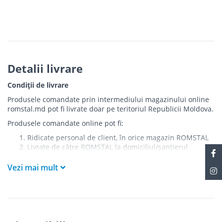
Detalii livrare
Condiții de livrare
Produsele comandate prin intermediului magazinului online
romstal.md pot fi livrate doar pe teritoriul Republicii Moldova.
Produsele comandate online pot fi:
Ridicate personal de client, în orice magazin ROMSTAL
Livrate de către ROMSTAL la domiciliul/șantierul
clientului în următoarele condiții:
Vezi mai mult
Livrarea produselor se efectuează în cel mai apropiat
punct de acces pentru camionul de marfă față de
adresa de livrare - la intrarea în bloc/curte, la intrarea
pe stradă (în cazul în care există restricții zonale de
acces).
Produsele
NU
sunt ridicate la etaj sau livrate în