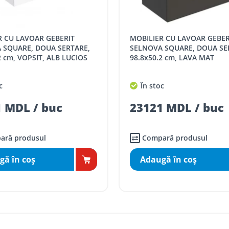
SPORT
Tarif, MDL cu TVA
MOBILIER CU LAVOAR GEBERIT
distanța tur - retur)
5 / km / directie
 SQUARE, DOUA SERTARE,
SELNOVA SQUARE, DOUA SE
2 cm, VOPSIT, ALB LUCIOS
98.8x50.2 cm, LAVA MAT
comenzi mai mari de
da magazin)
gratis
c
În stoc
mai mici de 5000 lei
 MDL / buc
23121 MDL / buc
agazin)
100
ai mici de 5000 lei
agazin)
150
ară produsul
Compară produsul
gă în coş
Adaugă în coş