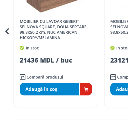
Cod
Denumire serviciu TRAN
MOBILIER CU LAVOAR GEBERIT
MOBILIER CU LAVOAR GEBERIT
SER08409
Taxa transport țară (se calculează pentru 
SELNOVA SQUARE, DOUA SERTARE,
SELNOVA
98.8x50.2 cm, NUC AMERICAN
98.8x50.
Taxa transport
Chisinau si suburbii
pentru
HICKORY/MELAMINA
5000 lei
(comanda online, coman
În stoc
În sto
Taxa transport
Chișinau
, pentru
comenzi 
SER08410
21436 MDL / buc
23121
(comanda online, comanda m
Taxa transport
suburbii
pentru
comenzi m
SER08411
(comanda online, comanda m
Compară produsul
Comp
Adaugă în coş
Adau
* Toate prețurile includ TVA