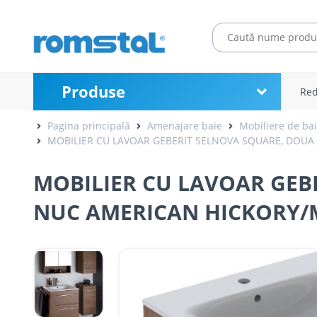
Produse
Red
Pagina principală
Amenajare baie
Mobiliere de ba
MOBILIER CU LAVOAR GEBERIT SELNOVA SQUARE, DOUA 
MOBILIER CU LAVOAR GEBE
NUC AMERICAN HICKORY