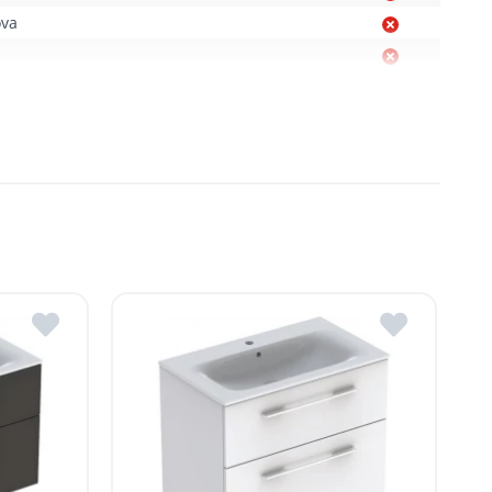
ova
Moldova
, R. Moldova
gheni, R. Moldova
dova
ldova
R.Moldova
in ROMSTAL.
mai apropiat magazin ROMSTAL.