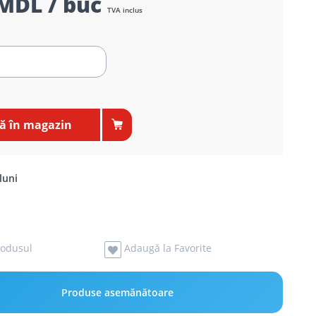
MDL / buc
TVA inclus
 în magazin
luni
odusul
Adaugă la Favorite
Produse asemănătoare