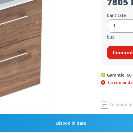
7805 
Cantitate
buc
Comandă
Garanție: 60 
La comandă
Compară pr
Disponibilitate