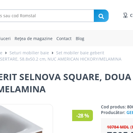
C
uceri
Rețea de magazine
Contact
Blog
ie
Seturi mobilier baie
Set mobiler baie geberit
SERTARE, 58.8x50.2 cm, NUC AMERICAN HICKORY/MELAMINA
RIT SELNOVA SQUARE, DOUA S
/MELAMINA
Cod produs: 8
Producător:
GE
-28 %
10784 MDL
(