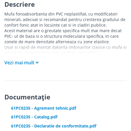
Descriere
Mufa fonoabsorbanta din PVC neplastifiat, cu modificatori
minerali, adecvat si recomandat pentru cresterea gradului de
confort fonic atat in locuinte cat si in cladiri publice.
Acest material are o greutate specifica mult mai mare decat
PVC- ul de baza si o structura moleculara specifica, in care
zonele de mare densitate alterneaza cu zone elastice.
Usor si rapid de montat datorita imbinarilor clasice cu mufa si
garnitura. Deasemenea este perfect compatibil si
interschimbabil cu alte sisteme din materiale plastice cu
Vezi mai mult
acelasi mod de imbinare.
Caracteristici:
- rezistenta la impact, temperatura inalta, substante si
compusi chimici
- suprafetele interioare netede impiedica depunerile si
favorizeaza curgerea
Documentație
- material ignifug
61PC0235 - Agrement tehnic.pdf
61PC0235 - Catalog.pdf
61PC0235 - Declaratie de conformitate.pdf