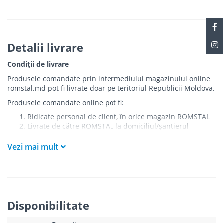
Detalii livrare
Condiții de livrare
Produsele comandate prin intermediului magazinului online
romstal.md pot fi livrate doar pe teritoriul Republicii Moldova.
Produsele comandate online pot fi:
Ridicate personal de client, în orice magazin ROMSTAL
Livrate de către ROMSTAL la domiciliul/șantierul
clientului în următoarele condiții:
Vezi mai mult
Livrarea produselor se efectuează în cel mai apropiat
punct de acces pentru camionul de marfă față de
adresa de livrare - la intrarea în bloc/curte, la intrarea
pe stradă (în cazul în care există restricții zonale de
acces).
Produsele
NU
sunt ridicate la etaj sau livrate în
Disponibilitate
interiorul imobilului.
Livrările se efectuiază cu mașinile ROMSTAL.