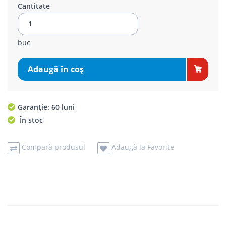
Cantitate
buc
Adaugă în coş
Garanție: 60 luni
În stoc
Compară produsul
Adaugă la Favorite