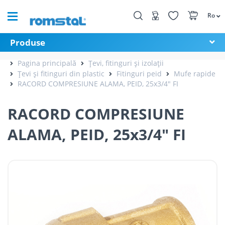
Ro
Produse
Pagina principală
Țevi, fitinguri și izolații
Țevi și fitinguri din plastic
Fitinguri peid
Mufe rapide
RACORD COMPRESIUNE ALAMA, PEID, 25x3/4" FI
RACORD COMPRESIUNE
ALAMA, PEID, 25x3/4" FI