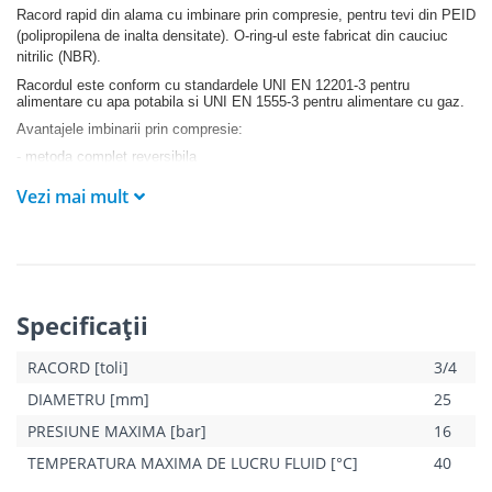
Racord rapid din alama cu imbinare prin compresie, pentru tevi din PEID
(polipropilena de inalta densitate). O-ring-ul este fabricat din cauciuc
nitrilic (NBR).
Racordul este conform cu standardele UNI EN 12201-3 pentru
alimentare cu apa potabila si UNI EN 1555-3 pentru alimentare cu gaz.
Avantajele imbinarii prin compresie:
- metoda complet reversibila
- nu necesita echipamente specializate sau instruirea personalului
Vezi mai mult
- timp de executie scurt
Specificaţii
RACORD [toli]
3/4
DIAMETRU [mm]
25
PRESIUNE MAXIMA [bar]
16
TEMPERATURA MAXIMA DE LUCRU FLUID [°C]
40