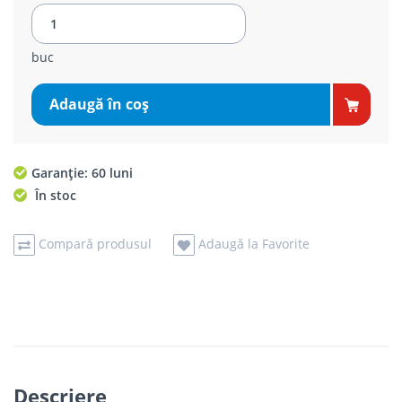
buc
Adaugă în coş
Garanție: 60 luni
În stoc
Compară produsul
Adaugă la Favorite
Descriere