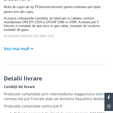
Mufa de cupru de tip FF(feminin-feminin) pentru imbinare prin lipire
pentru tevi din cupru.
Aceasta corespunde cerintelor de fabricare si calitate conform
standardului DIN EN 1254 si DVGW GW6 si GW8. Acestea pot fi
folosite in instalatii de apa rece si apa calda, instalatii de incalzire,
instalatii de gaze.
Avantajele imbinarii prin lipire sunt:
- nu necesita topirea ci doar incalzirea metalului de baza
Vezi mai mult
- se mentin structura, compozitia chimica si caracteristicile mecanice
ale metalului de baza
- se asigura imbinari curate si rezistente care in majoritatea cazurilor nu
necesita prelucrari ulterioare
- productivitate mare
- procedeu simplu, ieftin, utilizand personal cu calificare redusa
Detalii livrare
Condiții de livrare
Produsele comandate prin intermediului magazinului online
romstal.md pot fi livrate doar pe teritoriul Republicii Moldova.
Produsele comandate online pot fi: