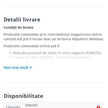
Detalii livrare
Condiții de livrare
Produsele comandate prin intermediului magazinului online
romstal.md pot fi livrate doar pe teritoriul Republicii Moldova.
Produsele comandate online pot fi:
Ridicate personal de client, în orice magazin ROMSTAL
Livrate de către ROMSTAL la domiciliul/șantierul
clientului în următoarele condiții:
Vezi mai mult
Livrarea produselor se efectuează în cel mai apropiat
punct de acces pentru camionul de marfă față de
adresa de livrare - la intrarea în bloc/curte, la intrarea
pe stradă (în cazul în care există restricții zonale de
acces).
Produsele
NU
sunt ridicate la etaj sau livrate în
Disponibilitate
interiorul imobilului.
Livrările se efectuiază cu mașinile ROMSTAL.
Depozit
Paleții, pe care se livrează mărfurile, sunt proprietatea
Chișinău