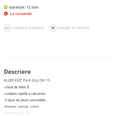
Garanție: 12 luni
La comandă
Compară produsul
Adaugă la Favorite
Descriere
Pară duş DN 15
KLUDI FIZZ
-clasă de debit B
-curăţare rapidă a calcarului
-3 tipuri de jeturi comutabile:
-booster, normal, volum
-racord duş G 1/2