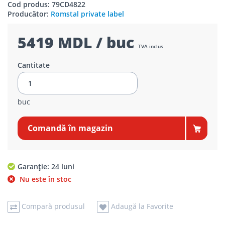
Cod produs: 79CD4822
Producător:
Romstal private label
5419 MDL / buc
TVA inclus
Cantitate
buc
Comandă în magazin
Garanție: 24 luni
Nu este în stoc
Compară produsul
Adaugă la Favorite