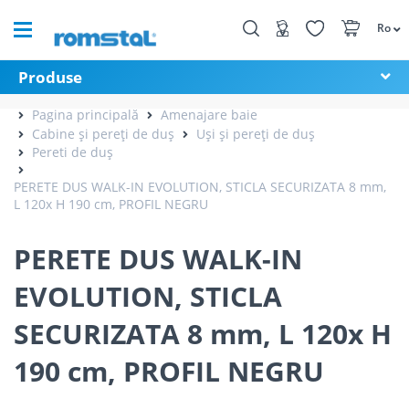
Ro
Produse
Pagina principală
Amenajare baie
Cabine și pereți de duș
Uși și pereți de duș
Pereti de duș
PERETE DUS WALK-IN EVOLUTION, STICLA SECURIZATA 8 mm,
L 120x H 190 cm, PROFIL NEGRU
PERETE DUS WALK-IN
EVOLUTION, STICLA
SECURIZATA 8 mm, L 120x H
190 cm, PROFIL NEGRU