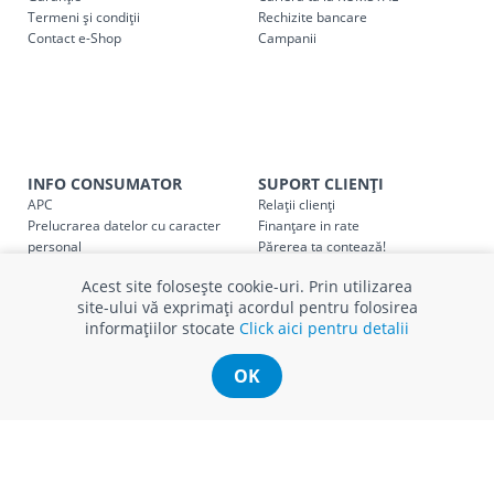
Termeni și condiții
Rechizite bancare
Contact e-Shop
Campanii
SER08409
Taxa transport țară (se calculează pentru distan
Taxa transport
Chisinau si suburbii
pentru
come
5000 lei
(comanda online, comanda m
Taxa transport
Chișinau
, pentru
comenzi mai m
SER08410
INFO CONSUMATOR
SUPORT CLIENȚI
(comanda online, comanda magaz
APC
Relații clienți
Prelucrarea datelor cu caracter
Finanțare in rate
Taxa transport
suburbii
pentru
comenzi mai mi
SER08411
personal
Părerea ta contează!
(comanda online, comanda magaz
Politica cookie
Schimb și retur produse
Acest site folosește cookie-uri. Prin utilizarea
Certificat Cadou
Intrebări frecvente
site-ului vă exprimați acordul pentru folosirea
Service
informațiilor stocate
Click aici pentru detalii
Service ECOSOFT
Contact
* Toate prețurile includ TVA
OK