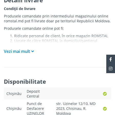
Condiții de livrare
Produsele comandate prin intermediului magazinului online
romstal.md pot fi livrate doar pe teritoriul Republicii Moldova.
Produsele comandate online pot fi:
Ridicate personal de client, în orice magazin ROMSTAL
Livrate de către ROMSTAL la domiciliul/șantierul
clientului în următoarele condiții:
Vezi mai mult
Livrarea produselor se efectuează în cel mai apropiat
punct de acces pentru camionul de marfă față de
adresa de livrare - la intrarea în bloc/curte, la intrarea
pe stradă (în cazul în care există restricții zonale de
acces).
Produsele
NU
sunt ridicate la etaj sau livrate în
Disponibilitate
interiorul imobilului.
Livrările se efectuiază cu mașinile ROMSTAL.
Depozit
Paleții, pe care se livrează mărfurile, sunt proprietatea
Chișinău
Central
companiei și nu sunt transferați cumpărătorului.
Curierul va telefona clientul estimativ cu o oră înainte
Punct de
str. Uzinelor 12/10, MD
de a livra comanda sau, în cazul în care clientul nu
Chișinău
Desfacere
2023, Chisinau, R.
răspunde, îi va experia un SMS cu informațiile legate de
UZINELOR
Moldova