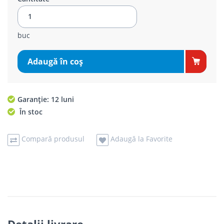
buc
Adaugă în coş
Garanție: 12 luni
În stoc
Compară produsul
Adaugă la Favorite
Detalii livrare