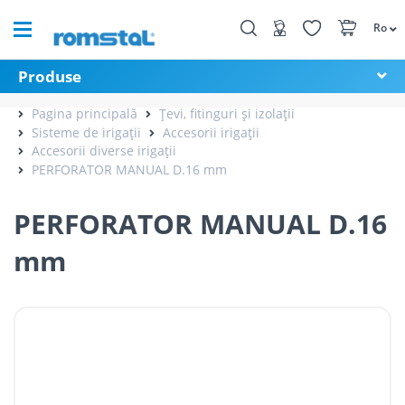
Ro
Produse
Pagina principală
Țevi, fitinguri și izolații
Sisteme de irigații
Accesorii irigații
Accesorii diverse irigații
PERFORATOR MANUAL D.16 mm
PERFORATOR MANUAL D.16
mm