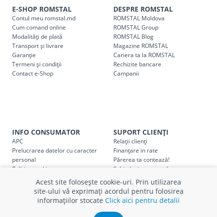
indiferent de sumă, pot fi ridicate GRATUIT, săptămânal, din
E-SHOP ROMSTAL
DESPRE ROMSTAL
Contul meu romstal.md
ROMSTAL Moldova
cel mai apropiat magazin ROMSTAL.
Cum comand online
ROMSTAL Group
Pentru livrarea la adresa indicată de client, sunt în vigoare
Modalități de plată
ROMSTAL Blog
următoarele tarife:
Transport și livrare
Magazine ROMSTAL
Garanție
Cariera ta la ROMSTAL
Termeni și condiții
Cod
Rechizite bancare
Denumire serviciu TRANSPORT
Contact e-Shop
Campanii
SER08409
Taxa transport țară (se calculează pentru distan
Taxa transport
Chisinau si suburbii
pentru
come
5000 lei
(comanda online, comanda m
INFO CONSUMATOR
SUPORT CLIENȚI
Taxa transport
Chișinau
, pentru
comenzi mai m
SER08410
APC
Relații clienți
(comanda online, comanda magaz
Prelucrarea datelor cu caracter
Finanțare in rate
personal
Părerea ta contează!
Taxa transport
suburbii
pentru
comenzi mai mi
Politica cookie
Schimb și retur produse
SER08411
(comanda online, comanda magaz
Certificat Cadou
Intrebări frecvente
Acest site folosește cookie-uri. Prin utilizarea
Service
site-ului vă exprimați acordul pentru folosirea
Service ECOSOFT
informațiilor stocate
Click aici pentru detalii
Contact