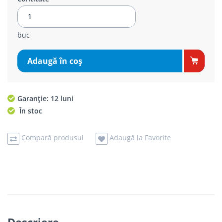
buc
Adaugă în coş
Garanție: 12 luni
În stoc
Compară produsul
Adaugă la Favorite
Descriere