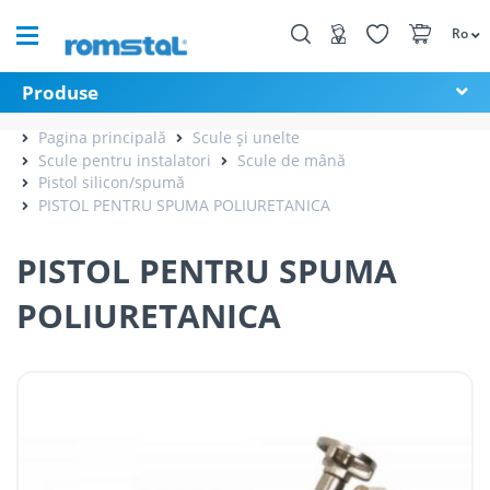
Ro
Produse
Pagina principală
Scule și unelte
Scule pentru instalatori
Scule de mână
Pistol silicon/spumă
PISTOL PENTRU SPUMA POLIURETANICA
PISTOL PENTRU SPUMA
POLIURETANICA