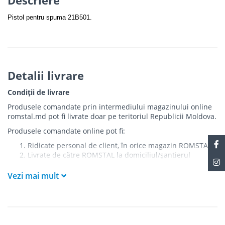
Pistol pentru spuma 21B501.
Detalii livrare
Condiții de livrare
Produsele comandate prin intermediului magazinului online
romstal.md pot fi livrate doar pe teritoriul Republicii Moldova.
Produsele comandate online pot fi:
Ridicate personal de client, în orice magazin ROMSTAL
Livrate de către ROMSTAL la domiciliul/șantierul
clientului în următoarele condiții:
Vezi mai mult
Livrarea produselor se efectuează în cel mai apropiat
punct de acces pentru camionul de marfă față de
adresa de livrare - la intrarea în bloc/curte, la intrarea
pe stradă (în cazul în care există restricții zonale de
acces).