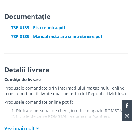
Documentație
73P 0135 - Fisa tehnica.pdf
73P 0135 - Manual instalare si intretinere.pdf
Detalii livrare
Condiții de livrare
Produsele comandate prin intermediului magazinului online
romstal.md pot fi livrate doar pe teritoriul Republicii Moldova.
Produsele comandate online pot fi:
Ridicate personal de client, în orice magazin ROMSTAL
Livrate de către ROMSTAL la domiciliul/șantierul
clientului în următoarele condiții:
Vezi mai mult
Livrarea produselor se efectuează în cel mai apropiat