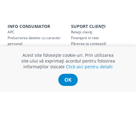
Taxa transport
Chisinau si suburbii
pentru
come
5000 lei
(comanda online, comanda m
Taxa transport
Chișinau
, pentru
comenzi mai m
SER08410
INFO CONSUMATOR
SUPORT CLIENȚI
(comanda online, comanda magaz
APC
Relații clienți
Prelucrarea datelor cu caracter
Finanțare in rate
Taxa transport
suburbii
pentru
comenzi mai mi
SER08411
personal
Părerea ta contează!
(comanda online, comanda magaz
Politica cookie
Schimb și retur produse
Acest site folosește cookie-uri. Prin utilizarea
Certificat Cadou
Intrebări frecvente
site-ului vă exprimați acordul pentru folosirea
Service
informațiilor stocate
Click aici pentru detalii
Service ECOSOFT
Contact
* Toate prețurile includ TVA
OK
© Romstal 2026