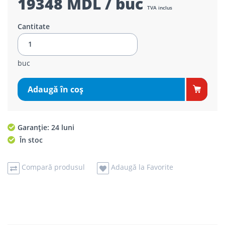
19348 MDL / buc
TVA inclus
Cantitate
buc
Adaugă în coş
Garanție: 24 luni
În stoc
Compară produsul
Adaugă la Favorite