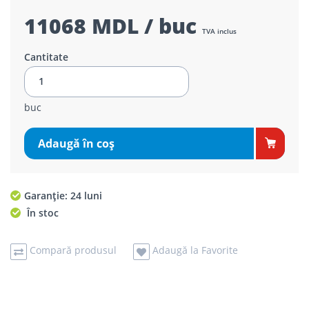
11068 MDL / buc
TVA inclus
Cantitate
buc
Adaugă în coş
Garanție: 24 luni
În stoc
Compară produsul
Adaugă la Favorite