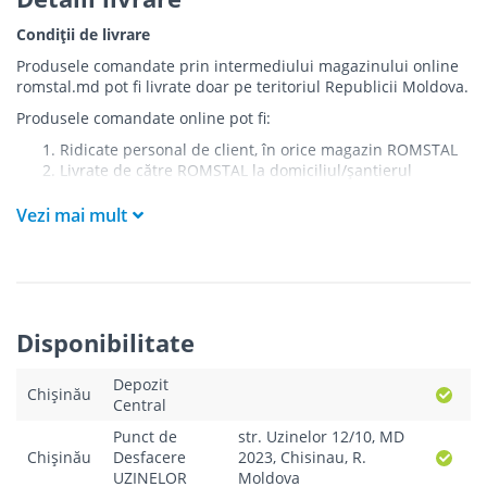
Condiții de livrare
Produsele comandate prin intermediului magazinului online
romstal.md pot fi livrate doar pe teritoriul Republicii Moldova.
Produsele comandate online pot fi:
Ridicate personal de client, în orice magazin ROMSTAL
Livrate de către ROMSTAL la domiciliul/șantierul
clientului în următoarele condiții:
Vezi mai mult
Livrarea produselor se efectuează în cel mai apropiat
punct de acces pentru camionul de marfă față de
adresa de livrare - la intrarea în bloc/curte, la intrarea
pe stradă (în cazul în care există restricții zonale de
acces).
Produsele
NU
sunt ridicate la etaj sau livrate în
Disponibilitate
interiorul imobilului.
Livrările se efectuiază cu mașinile ROMSTAL.
Depozit
Paleții, pe care se livrează mărfurile, sunt proprietatea
Chișinău
Central
companiei și nu sunt transferați cumpărătorului.
Curierul va telefona clientul estimativ cu o oră înainte
Punct de
str. Uzinelor 12/10, MD
de a livra comanda sau, în cazul în care clientul nu
Chișinău
Desfacere
2023, Chisinau, R.
răspunde, îi va experia un SMS cu informațiile legate de
UZINELOR
Moldova