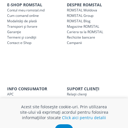
indiferent de sumă, pot fi ridicate GRATUIT, săptămânal, din
E-SHOP ROMSTAL
DESPRE ROMSTAL
Contul meu romstal.md
ROMSTAL Moldova
cel mai apropiat magazin ROMSTAL.
Cum comand online
ROMSTAL Group
Pentru livrarea la adresa indicată de client, sunt în vigoare
Modalități de plată
ROMSTAL Blog
următoarele tarife:
Transport și livrare
Magazine ROMSTAL
Garanție
Cariera ta la ROMSTAL
Termeni și condiții
Cod
Rechizite bancare
Denumire serviciu TRANSPORT
Contact e-Shop
Campanii
SER08409
Taxa transport țară (se calculează pentru distan
Taxa transport
Chisinau si suburbii
pentru
come
5000 lei
(comanda online, comanda m
Taxa transport
Chișinau
, pentru
comenzi mai m
SER08410
(comanda online, comanda magaz
INFO CONSUMATOR
SUPORT CLIENȚI
APC
Relații clienți
Taxa transport
suburbii
pentru
comenzi mai mi
Prelucrarea datelor cu caracter
Finanțare in rate
SER08411
(comanda online, comanda magaz
personal
Părerea ta contează!
Acest site folosește cookie-uri. Prin utilizarea
Politica cookie
Schimb și retur produse
site-ului vă exprimați acordul pentru folosirea
Certificat Cadou
Intrebări frecvente
informațiilor stocate
Click aici pentru detalii
Service
Service ECOSOFT