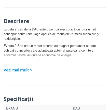
Descriere
Evosta 2 San de la DAB este o pompă electronică cu rotor umed
conceput pentru circulația apei calde menajere în medii menajere și
rezidențiale.
Evosta 2 San are un motor sincron cu magnet permanent și este
echipat cu invertor care adaptează automat puterea la cerințele
sistemulu astfel asigurând economie de energie.
Evosta 2 San este conceput pentru o configurare simplă: o tastă
secvențială vă permite să derulați prin cele nouă moduri de operare.
Vezi mai mult
Toate modelele au un capac de evacuare a aerului și permit eliberarea
manuală a arborelui pompei. Racorduri de aspirație și refulare filetate.
Corpul pompei din bronz. Plata electronice protejată împotriva
infiltrațiilor de apă cu grad de protecție IPX5.
Specificaţii
BRAND
DAB