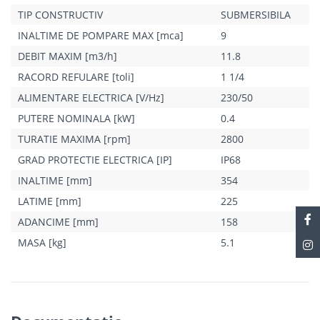
TIP CONSTRUCTIV
SUBMERSIBILA
INALTIME DE POMPARE MAX [mca]
9
DEBIT MAXIM [m3/h]
11.8
RACORD REFULARE [toli]
1 1/4
ALIMENTARE ELECTRICA [V/Hz]
230/50
PUTERE NOMINALA [kW]
0.4
TURATIE MAXIMA [rpm]
2800
GRAD PROTECTIE ELECTRICA [IP]
IP68
INALTIME [mm]
354
LATIME [mm]
225
ADANCIME [mm]
158
MASA [kg]
5.1