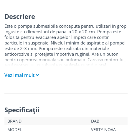
Descriere
Este o pompa submesibila conceputa pentru utilizari in gropi
inguste cu dimensiuni de pana la 20 x 20 cm. Pompa este
folosita pentru evacuarea apelor limpezi care contin
particule in suspensie. Nivelul minim de aspiratie al pompei
este de 2-3 mm. Pompa este realizata din materiale
anticorozive si protejate impotriva ruginei. Are un buton
pentru operarea manuala sau automata. Carcasa motorului,
axul motorului, suruburile si piulitele sunt din otel
inoxidabil. Corpul pompei este din PP, iar rotorul este din
Vezi mai mult
noryl.
Modul in care este racit motorul are avantajul ca pompa
poate functiona si atunci cand este partial scufundata.
Motorul este protejat la suprasarcina.
Pompa este prevazuta cu un cablu de alimentare cu mufa
Specificaţii
BRAND
DAB
MODEL
VERTY NOVA