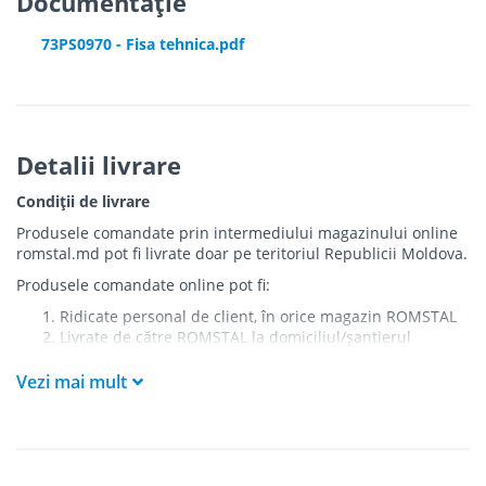
Documentație
73PS0970 - Fisa tehnica.pdf
Detalii livrare
Condiții de livrare
Produsele comandate prin intermediului magazinului online
romstal.md pot fi livrate doar pe teritoriul Republicii Moldova.
Produsele comandate online pot fi:
Ridicate personal de client, în orice magazin ROMSTAL
Livrate de către ROMSTAL la domiciliul/șantierul
clientului în următoarele condiții:
Vezi mai mult
Livrarea produselor se efectuează în cel mai apropiat
punct de acces pentru camionul de marfă față de
adresa de livrare - la intrarea în bloc/curte, la intrarea
pe stradă (în cazul în care există restricții zonale de
acces).