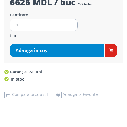
6626 MDL / buc
TVA inclus
Cantitate
buc
Adaugă în coş
Garanție: 24 luni
În stoc
Compară produsul
Adaugă la Favorite