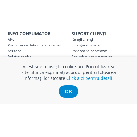
INFO CONSUMATOR
SUPORT CLIENȚI
APC
Relații clienți
Prelucrarea datelor cu caracter
Finanțare in rate
personal
Părerea ta contează!
Politica cookie
Schimb și retur produse
Certificat Cadou
Intrebări frecvente
Acest site folosește cookie-uri. Prin utilizarea
Service
site-ului vă exprimați acordul pentru folosirea
Service ECOSOFT
informațiilor stocate
Click aici pentru detalii
Contact
OK
© Romstal 2026