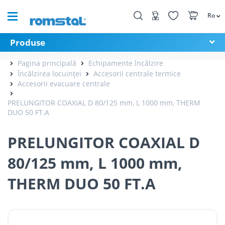
Ro
Produse
Pagina principală
Echipamente încălzire
Încălzirea locuinței
Accesorii centrale termice
Accesorii evacuare centrale
PRELUNGITOR COAXIAL D 80/125 mm, L 1000 mm, THERM
DUO 50 FT.A
PRELUNGITOR COAXIAL D
80/125 mm, L 1000 mm,
THERM DUO 50 FT.A