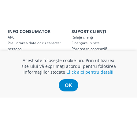
Taxa transport
Chisinau si suburbii
pentru
come
5000 lei
(comanda online, comanda m
Taxa transport
Chișinau
, pentru
comenzi mai m
INFO CONSUMATOR
SUPORT CLIENȚI
SER08410
APC
Relații clienți
(comanda online, comanda magaz
Prelucrarea datelor cu caracter
Finanțare in rate
personal
Părerea ta contează!
Taxa transport
suburbii
pentru
comenzi mai mi
SER08411
Politica cookie
Schimb și retur produse
(comanda online, comanda magaz
Acest site folosește cookie-uri. Prin utilizarea
Certificat Cadou
Intrebări frecvente
site-ului vă exprimați acordul pentru folosirea
Service
informațiilor stocate
Click aici pentru detalii
Service ECOSOFT
Contact
OK
* Toate prețurile includ TVA
© Romstal 2026