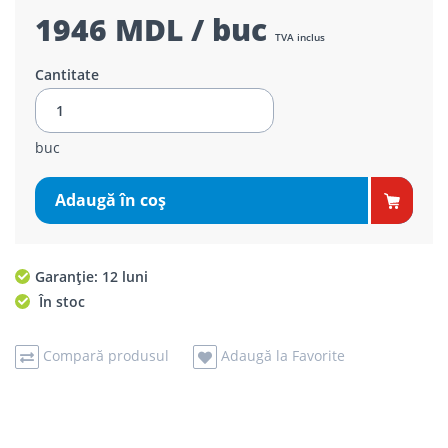
1946 MDL / buc
TVA inclus
Cantitate
buc
Adaugă în coş
Garanție: 12 luni
În stoc
Compară produsul
Adaugă la Favorite