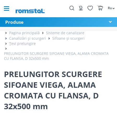
Ro
Produse
Pagina principală
Sisteme de canalizare
Canalizări și scurgeri
Sifoane și scurgeri
Țevi prelungire
PRELUNGITOR SCURGERE SIFOANE VIEGA, ALAMA CROMATA
CU FLANSA, D 32x500 mm
PRELUNGITOR SCURGERE
SIFOANE VIEGA, ALAMA
CROMATA CU FLANSA, D
32x500 mm