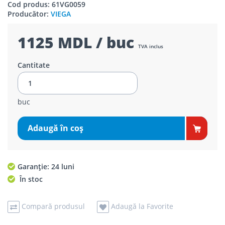
Cod produs: 61VG0059
Producător:
VIEGA
1125 MDL / buc
TVA inclus
Cantitate
buc
Adaugă în coş
Garanție: 24 luni
În stoc
Compară produsul
Adaugă la Favorite