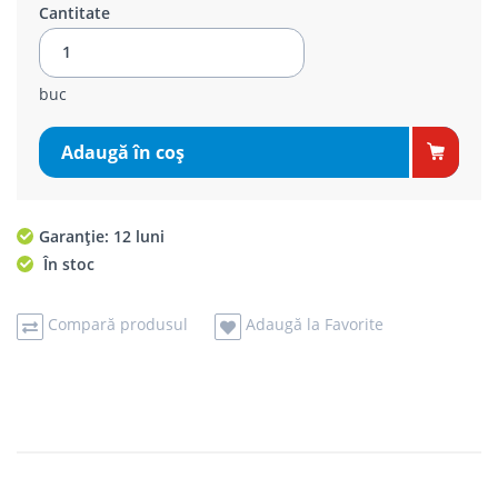
Cantitate
buc
Adaugă în coş
Garanție: 12 luni
În stoc
Compară produsul
Adaugă la Favorite