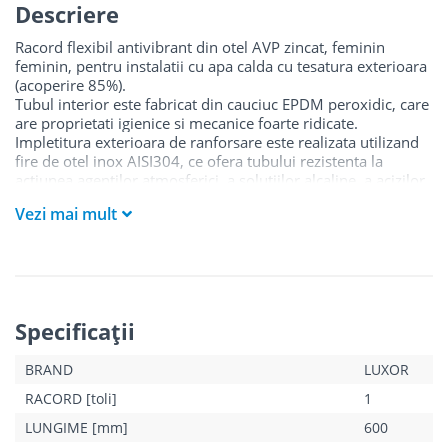
Descriere
Racord flexibil antivibrant din otel AVP zincat, feminin
feminin, pentru instalatii cu apa calda cu tesatura exterioara
(acoperire 85%).
Tubul interior este fabricat din cauciuc EPDM peroxidic, care
are proprietati igienice si mecanice foarte ridicate.
Impletitura exterioara de ranforsare este realizata utilizand
fire de otel inox AISI304, ce ofera tubului rezistenta la
actiunea agentilor atmosferici, a solutiilor alcaline, a acizilor
organici si a oxidarilor, pana la temperaturi mari si perioade
Vezi mai mult
indelungate de timp
Specificaţii
BRAND
LUXOR
RACORD [toli]
1
LUNGIME [mm]
600