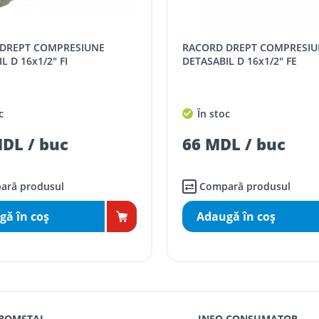
SPORT
Tarif, MDL cu TVA
RACORD DREPT COMPRESIUNE
distanța tur - retur)
5 / km / directie
ASABIL D 16x1/2" FE
DETASABIL D 26x1" FE
comenzi mai mari de
da magazin)
gratis
n stoc
În stoc
mai mici de 5000 lei
 MDL / buc
228 MDL / bu
agazin)
100
ai mici de 5000 lei
agazin)
150
Compară produsul
Compară produsul
Adaugă în coş
Adaugă în coş
 ROMSTAL
INFO CONSUMATOR