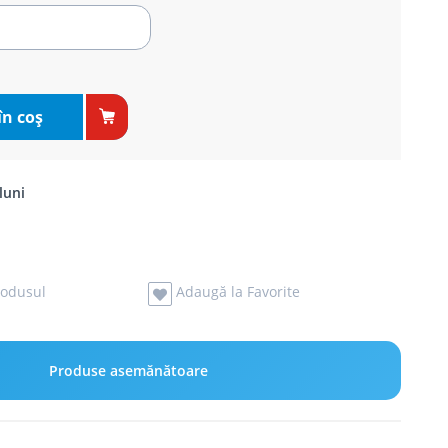
în coş
luni
odusul
Adaugă la Favorite
Produse asemănătoare