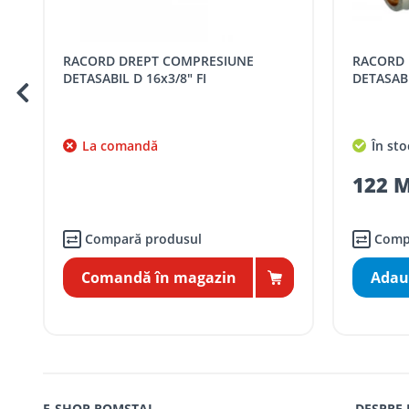
Cod
Denumire serviciu TRAN
RACORD DREPT COMPRESIUNE
RACORD DREPT COMPRESIUNE
SER08409
Taxa transport țară (se calculează pentru 
DETASABIL D 16x1/2" FI
DET
Taxa transport
Chisinau si suburbii
pentru
5000 lei
(comanda online, coman
În stoc
Î
Taxa transport
Chișinau
, pentru
comenzi 
SER08410
122 MDL / buc
66
(comanda online, comanda m
Taxa transport
suburbii
pentru
comenzi m
SER08411
(comanda online, comanda m
Compară produsul
Adaugă în coş
* Toate prețurile includ TVA
E-SHOP ROMSTAL
DESPRE