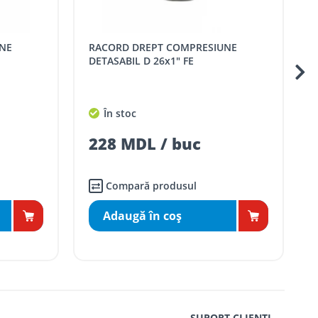
RACORD DREPT COMPRESIUNE
DETASABIL D 16x1/2" FE
În stoc
c
119 MDL / buc
Compară produsul
Adaugă în coş
SUPORT CLIENȚI