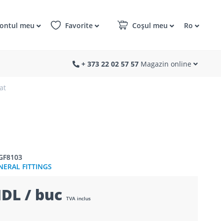
ontul meu
Favorite
Coșul meu
Ro
+ 373 22 02 57 57
Magazin online
at
GF8103
NERAL FITTINGS
DL / buc
TVA inclus