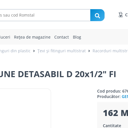
C
uceri
Rețea de magazine
Contact
Blog
inguri din plastic
Țevi și fitinguri multistrat
Racorduri multistr
E DETASABIL D 20x1/2" FI
Cod produs: 67
Producător:
GE
162 M
Cantitate