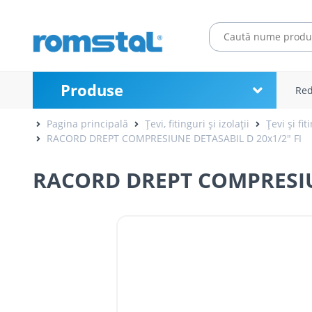
Produse
Red
Pagina principală
Țevi, fitinguri și izolații
Țevi și fit
RACORD DREPT COMPRESIUNE DETASABIL D 20x1/2" FI
RACORD DREPT COMPRESIUN