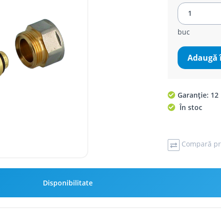
buc
Adaugă 
Garanție: 12 
În stoc
Compară pr
Disponibilitate