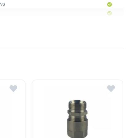
ova
Moldova
, R. Moldova
gheni, R. Moldova
dova
ldova
R.Moldova
in ROMSTAL.
mai apropiat magazin ROMSTAL.