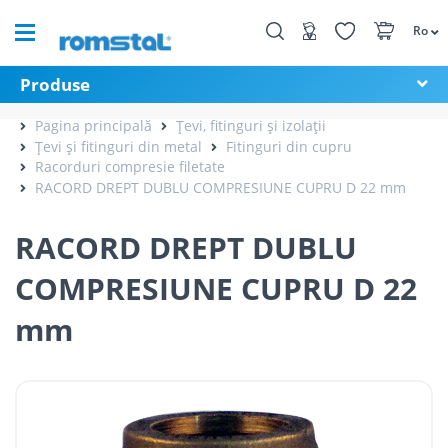
Ro
Produse
Pagina principală
Țevi, fitinguri și izolații
Țevi și fitinguri din metal
Fitinguri din cupru
Racorduri compresie filetate
RACORD DREPT DUBLU COMPRESIUNE CUPRU D 22 mm
RACORD DREPT DUBLU
COMPRESIUNE CUPRU D 22
mm