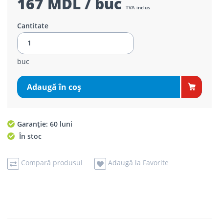
167 MDL / buc
TVA inclus
Cantitate
buc
Adaugă în coş
Garanție: 60 luni
În stoc
Compară produsul
Adaugă la Favorite