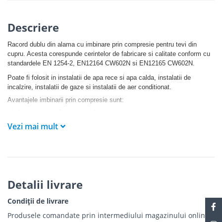
Descriere
Racord dublu din alama cu imbinare prin compresie pentru tevi din
cupru. Acesta corespunde cerintelor de fabricare si calitate conform cu
standardele EN 1254-2, EN12164 CW602N si EN12165 CW602N.
Poate fi folosit in instalatii de apa rece si apa calda, instalatii de
incalzire, instalatii de gaze si instalatii de aer conditionat.
Avantajele imbinarii prin compresie sunt:
- imbinarea se realizeaza rapid
- nu sunt necesare echipamente speciale pentru montare
Vezi mai mult
- imbinarea la teava nu necesita filet
Detalii livrare
Condiții de livrare
Produsele comandate prin intermediului magazinului online