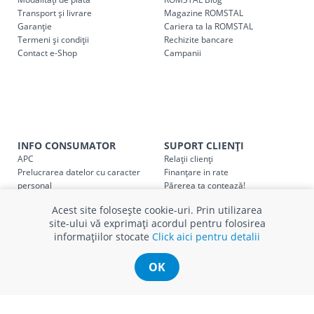
următoarele tarife:
Transport și livrare
Magazine ROMSTAL
Garanție
Cariera ta la ROMSTAL
Termeni și condiții
Cod
Rechizite bancare
Denumire serviciu TRANSPORT
Contact e-Shop
Campanii
SER08409
Taxa transport țară (se calculează pentru distan
Taxa transport
Chisinau si suburbii
pentru
come
5000 lei
(comanda online, comanda m
Taxa transport
Chișinau
, pentru
comenzi mai m
INFO CONSUMATOR
SUPORT CLIENȚI
SER08410
(comanda online, comanda magaz
APC
Relații clienți
Prelucrarea datelor cu caracter
Finanțare in rate
personal
Părerea ta contează!
Taxa transport
suburbii
pentru
comenzi mai mi
SER08411
Politica cookie
Schimb și retur produse
(comanda online, comanda magaz
Acest site folosește cookie-uri. Prin utilizarea
Certificat Cadou
Intrebări frecvente
site-ului vă exprimați acordul pentru folosirea
Service
informațiilor stocate
Click aici pentru detalii
Service ECOSOFT
Contact
OK
* Toate prețurile includ TVA