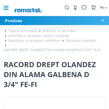
Ro
Produse
Pagina principală
Robineți și racorduri
Robineți și racorduri pentru instalații
Racorduri și accesorii calorifere
Racorduri olandez
RACORD DREPT OLANDEZ DIN ALAMA GALBENA D 3/4" FE-FI
RACORD DREPT OLANDEZ
DIN ALAMA GALBENA D
3/4" FE-FI