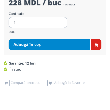
228 MDL / buc
TVA inclus
Cantitate
buc
Adaugă în coş
Garanție: 12 luni
În stoc
Compară produsul
Adaugă la Favorite