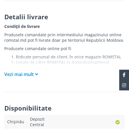
Detalii livrare
Condiții de livrare
Produsele comandate prin intermediului magazinului online
romstal.md pot fi livrate doar pe teritoriul Republicii Moldova.
Produsele comandate online pot fi:
Ridicate personal de client, în orice magazin ROMSTAL
Livrate de către ROMSTAL la domiciliul/șantierul
clientului în următoarele condiții:
Vezi mai mult
Livrarea produselor se efectuează în cel mai apropiat
punct de acces pentru camionul de marfă față de
adresa de livrare - la intrarea în bloc/curte, la intrarea
pe stradă (în cazul în care există restricții zonale de
acces).
Produsele
NU
sunt ridicate la etaj sau livrate în
Disponibilitate
interiorul imobilului.
Livrările se efectuiază cu mașinile ROMSTAL.
Depozit
Paleții, pe care se livrează mărfurile, sunt proprietatea
Chișinău
Central
companiei și nu sunt transferați cumpărătorului.