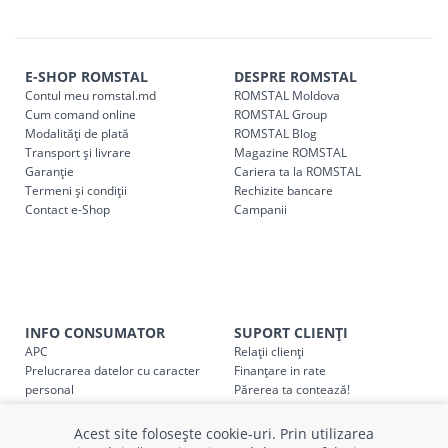
r. Strășeni, pot fi ridicate GRATUIT din cel mai apropiat
magazin ROMSTAL.
Comenzile pentru celelalte localități și raioane din țară,
indiferent de sumă, pot fi ridicate GRATUIT, săptămânal, din
E-SHOP ROMSTAL
DESPRE ROMSTAL
Contul meu romstal.md
ROMSTAL Moldova
cel mai apropiat magazin ROMSTAL.
Cum comand online
ROMSTAL Group
Pentru livrarea la adresa indicată de client, sunt în vigoare
Modalități de plată
ROMSTAL Blog
următoarele tarife:
Transport și livrare
Magazine ROMSTAL
Garanție
Cariera ta la ROMSTAL
Termeni și condiții
Cod
Rechizite bancare
Denumire serviciu TRANSPORT
Contact e-Shop
Campanii
SER08409
Taxa transport țară (se calculează pentru distan
Taxa transport
Chisinau si suburbii
pentru
come
5000 lei
(comanda online, comanda m
INFO CONSUMATOR
SUPORT CLIENȚI
Taxa transport
Chișinau
, pentru
comenzi mai m
SER08410
APC
Relații clienți
(comanda online, comanda magaz
Prelucrarea datelor cu caracter
Finanțare in rate
personal
Părerea ta contează!
Taxa transport
suburbii
pentru
comenzi mai mi
Politica cookie
Schimb și retur produse
SER08411
(comanda online, comanda magaz
Certificat Cadou
Intrebări frecvente
Acest site folosește cookie-uri. Prin utilizarea
Service