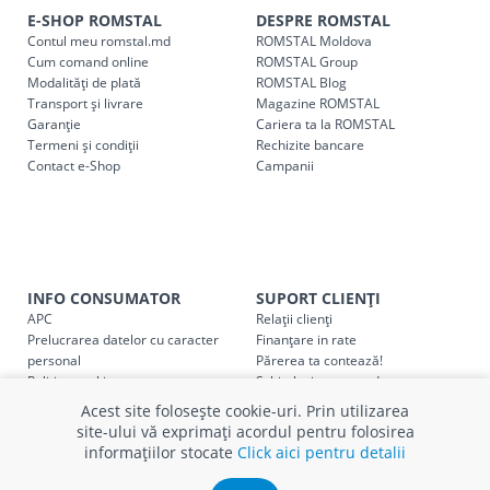
indiferent de sumă, pot fi ridicate GRATUIT, săptămânal, din
E-SHOP ROMSTAL
DESPRE ROMSTAL
Contul meu romstal.md
ROMSTAL Moldova
cel mai apropiat magazin ROMSTAL.
Cum comand online
ROMSTAL Group
Pentru livrarea la adresa indicată de client, sunt în vigoare
Modalități de plată
ROMSTAL Blog
următoarele tarife:
Transport și livrare
Magazine ROMSTAL
Garanție
Cariera ta la ROMSTAL
Termeni și condiții
Cod
Rechizite bancare
Denumire serviciu TRANSPORT
Contact e-Shop
Campanii
SER08409
Taxa transport țară (se calculează pentru distan
Taxa transport
Chisinau si suburbii
pentru
come
5000 lei
(comanda online, comanda m
INFO CONSUMATOR
SUPORT CLIENȚI
Taxa transport
Chișinau
, pentru
comenzi mai m
SER08410
APC
Relații clienți
(comanda online, comanda magaz
Prelucrarea datelor cu caracter
Finanțare in rate
personal
Părerea ta contează!
Taxa transport
suburbii
pentru
comenzi mai mi
Politica cookie
Schimb și retur produse
SER08411
(comanda online, comanda magaz
Certificat Cadou
Intrebări frecvente
Acest site folosește cookie-uri. Prin utilizarea
Service
site-ului vă exprimați acordul pentru folosirea
Service ECOSOFT
informațiilor stocate
Click aici pentru detalii
Contact