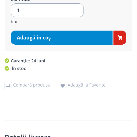
buc
Adaugă în coş
Garanție: 24 luni
În stoc
Compară produsul
Adaugă la Favorite
Detalii livrare