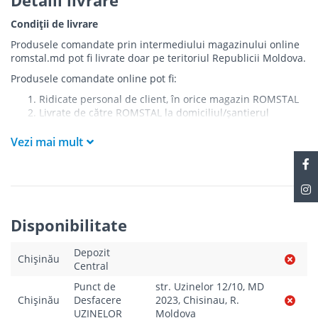
Condiții de livrare
Produsele comandate prin intermediului magazinului online
romstal.md pot fi livrate doar pe teritoriul Republicii Moldova.
Produsele comandate online pot fi:
Ridicate personal de client, în orice magazin ROMSTAL
Livrate de către ROMSTAL la domiciliul/șantierul
clientului în următoarele condiții:
Vezi mai mult
Livrarea produselor se efectuează în cel mai apropiat
punct de acces pentru camionul de marfă față de
adresa de livrare - la intrarea în bloc/curte, la intrarea
pe stradă (în cazul în care există restricții zonale de
acces).
Produsele
NU
sunt ridicate la etaj sau livrate în
Disponibilitate
interiorul imobilului.
Livrările se efectuiază cu mașinile ROMSTAL.
Depozit
Paleții, pe care se livrează mărfurile, sunt proprietatea
Chișinău
Central
companiei și nu sunt transferați cumpărătorului.
Curierul va telefona clientul estimativ cu o oră înainte
Punct de
str. Uzinelor 12/10, MD
de a livra comanda sau, în cazul în care clientul nu
Chișinău
Desfacere
2023, Chisinau, R.
răspunde, îi va experia un SMS cu informațiile legate de
UZINELOR
Moldova