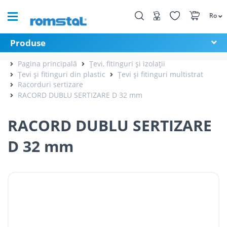
Ro
Produse
Pagina principală
Țevi, fitinguri și izolații
Țevi și fitinguri din plastic
Țevi și fitinguri multistrat
Racorduri sertizare
RACORD DUBLU SERTIZARE D 32 mm
RACORD DUBLU SERTIZARE
D 32 mm