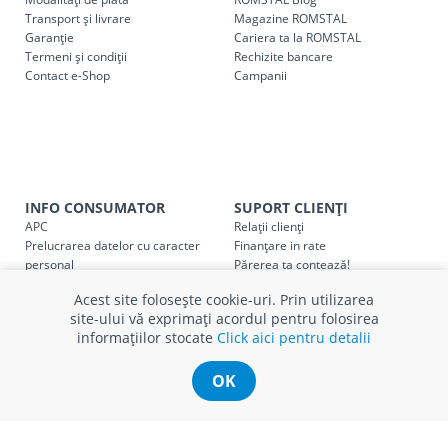
următoarele tarife:
Transport și livrare
Magazine ROMSTAL
Garanție
Cariera ta la ROMSTAL
Termeni și condiții
Cod
Rechizite bancare
Denumire serviciu TRANSPORT
Contact e-Shop
Campanii
SER08409
Taxa transport țară (se calculează pentru distan
Taxa transport
Chisinau si suburbii
pentru
come
5000 lei
(comanda online, comanda m
Taxa transport
Chișinau
, pentru
comenzi mai m
INFO CONSUMATOR
SUPORT CLIENȚI
SER08410
(comanda online, comanda magaz
APC
Relații clienți
Prelucrarea datelor cu caracter
Finanțare in rate
personal
Părerea ta contează!
Taxa transport
suburbii
pentru
comenzi mai mi
SER08411
Politica cookie
Schimb și retur produse
(comanda online, comanda magaz
Acest site folosește cookie-uri. Prin utilizarea
Certificat Cadou
Intrebări frecvente
site-ului vă exprimați acordul pentru folosirea
Service
informațiilor stocate
Click aici pentru detalii
Service ECOSOFT
Contact
OK
* Toate prețurile includ TVA