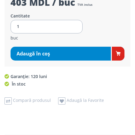
403 MDL / buc
TVA inclus
Cantitate
buc
Adaugă în coş
Garanție: 120 luni
În stoc
Compară produsul
Adaugă la Favorite