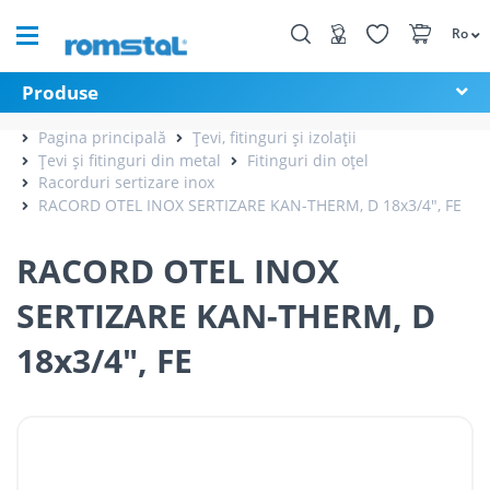
Ro
Produse
Pagina principală
Țevi, fitinguri și izolații
Țevi și fitinguri din metal
Fitinguri din oțel
Racorduri sertizare inox
RACORD OTEL INOX SERTIZARE KAN-THERM, D 18x3/4", FE
RACORD OTEL INOX
SERTIZARE KAN-THERM, D
18x3/4", FE