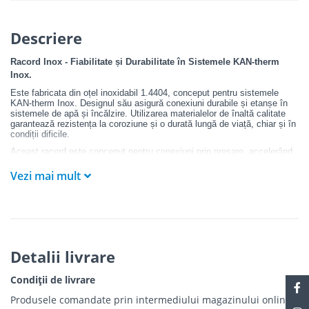
Descriere
Racord Inox - Fiabilitate și Durabilitate în Sistemele KAN-therm
Inox.
E
ste fabricata din oțel inoxidabil 1.4404, conceput pentru sistemele
KAN-therm Inox. Designul său asigură conexiuni durabile și etanșe în
sistemele de apă și încălzire. Utilizarea materialelor de înaltă calitate
garantează rezistența la coroziune și o durată lungă de viață, chiar și în
condiții dificile.
Aceast racord este conceput pentru conexiuni prin presare, accelerând
semnificativ instalarea și minimizând riscul de erori. Echipat cu o
etanșare O-ring EPDM, asigură o etanșare fiabilă și elimină scurgerile.
Vezi mai mult
Funcția de control al scurgerilor LBP îmbunătățește și mai mult
siguranța instalării, permițând detectarea rapidă a potențialelor
probleme.
Caracteristici și beneficii
:
Detalii livrare
Oțel inoxidabil 1.4404: Rezistență garantată la coroziune și
funcționare pe termen lung, ideal pentru sistemele de apă
Condiții de livrare
potabilă și încălzire.
Conexiune prin presare: Instalare rapidă și sigură fără a fi nevoie
Produsele comandate prin intermediului magazinului online