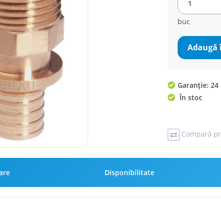
buc
Adaugă 
Garanție: 24 
În stoc
Compară pr
rare
Disponibilitate