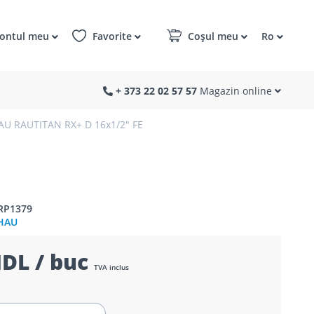
ontul meu
Favorite
Coșul meu
Ro
+ 373 22 02 57 57
Magazin online
U RAUTITAN RX+ D 16x1/2" FE
RP1379
HAU
DL / buc
TVA inclus