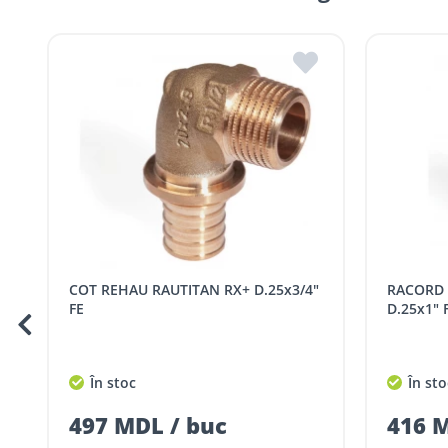
Livrările GRATUITE în țară se pot efectua în 1-7 zile lucrăto
Hîncești
Filiala Hîncești
Livrările CONTRA COST în țară se pot face în 1-3 zile lucrătoa
Bălți
Filiala BĂLȚI
Livrările se fac în intervalul orar:
Luni – vineri: 09:00 – 17:00.
Tarife livrare*
Comenzile sub 5000 lei pentru mun. Chișinău, r. Ialoveni ș
Comenzile pentru celelalte localități și raioane din țară,
Pentru livrarea la adresa indicată de client, sunt în vigoare
Cod
Denumire serviciu TRAN
COT REHAU RAUTITAN RX+ D.25x3/4"
RACORD REHAU RAUTITAN RX+
SER08409
Taxa transport țară (se calculează pentru 
FE
D.25x1" 
Taxa transport
Chisinau si suburbii
pentru
5000 lei
(comanda online, coman
În stoc
În sto
Taxa transport
Chișinau
, pentru
comenzi 
SER08410
497 MDL / buc
416 M
(comanda online, comanda m