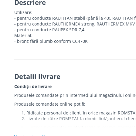
Descriere
Utilizare:
- pentru conducte RAUTITAN stabil (până la 40), RAUTITAN f
- pentru conducte RAUTHERMEX strong, RAUTHERMEX MKV p
- pentru conducte RAUPEX SDR 7,4
Material:
- bronz fără plumb conform CC470K
Detalii livrare
Condiții de livrare
Produsele comandate prin intermediului magazinului online r
Produsele comandate online pot fi:
Ridicate personal de client, în orice magazin ROMSTA
Livrate de către ROMSTAL la domiciliul/șantierul clien
Livrarea produselor se efectuează în cel mai apropiat 
care există restricții zonale de acces).