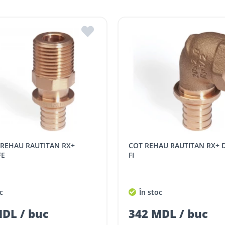
are, în funcție de graficul de livrări la magazinele ROMSTAL.
str. Mihail Kogâlniceanu 2, MD3401, Hîncești, 
re, în funcție de disponibilitatea transportului de livrare.
str. Heciului 2A, MD 3100, Bălți, R. Moldova
i r. Strășeni, pot fi ridicate GRATUIT din cel mai apropiat magaz
 indiferent de sumă, pot fi ridicate GRATUIT, săptămânal, din cel 
 următoarele tarife:
SPORT
Tarif, MDL cu TVA
COT REHAU RAUTITAN RX+ D.16x1/2"
distanța tur - retur)
5 / km / directie
FE
FI
comenzi mai mari de
da magazin)
gratis
c
În stoc
mai mici de 5000 lei
DL / buc
342 MDL / buc
agazin)
100