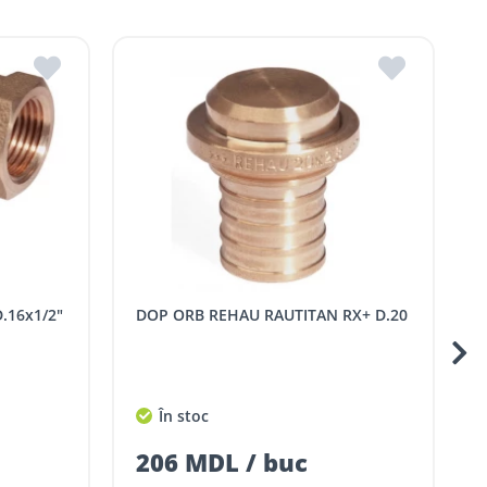
R.Moldova
in ROMSTAL.
mai apropiat magazin ROMSTAL.
DOP ORB REHAU RAUTITAN RX+ D.20
RACORD REHAU RAU
În stoc
206 MDL / buc