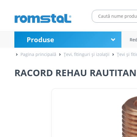
Produse
Red
Pagina principală
Țevi, fitinguri și izolații
Țevi și fit
RACORD REHAU RAUTITAN R