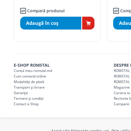
Taxa transport
suburbii
pentru
comenzi m
SER08411
(comanda online, comanda m
Compară produsul
Comp
Adaugă în coş
Adau
* Toate prețurile includ TVA
E-SHOP ROMSTAL
DESPRE
Contul meu romstal.md
ROMSTAL 
Cum comand online
ROMSTAL 
Modalități de plată
ROMSTAL 
Transport și livrare
Magazine
Garanție
Cariera t
Termeni și condiții
Rechizite 
Contact e-Shop
Campanii
Acest site folosește cookie-uri. Prin util