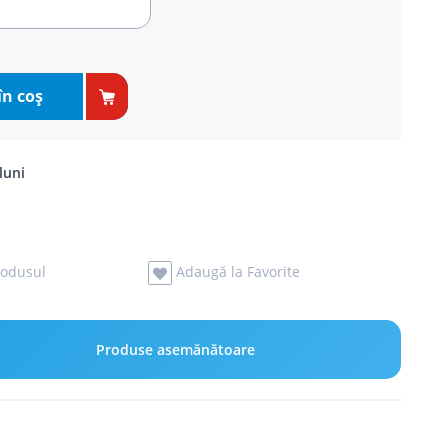
în coş
luni
odusul
Adaugă la Favorite
Produse asemănătoare