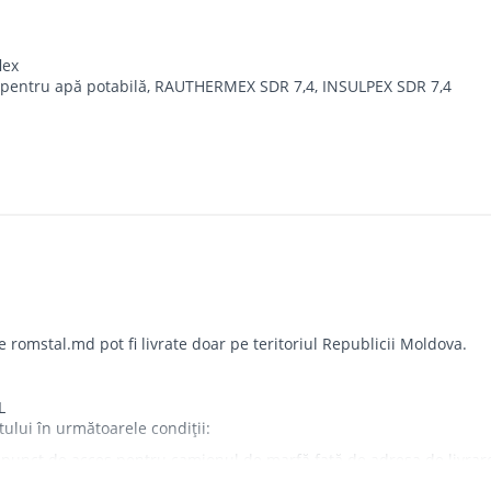
lex
entru apă potabilă, RAUTHERMEX SDR 7,4, INSULPEX SDR 7,4
omstal.md pot fi livrate doar pe teritoriul Republicii Moldova.
L
tului în următoarele condiții:
punct de acces pentru camionul de marfă față de adresa de livrare - 