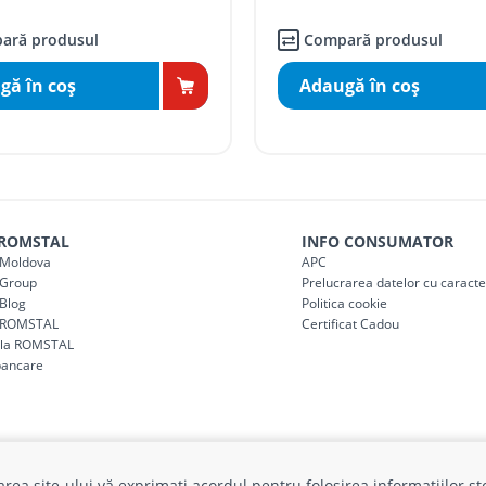
ai mici de 5000 lei
agazin)
150
ară produsul
Compară produsul
gă în coş
Adaugă în coş
 ROMSTAL
INFO CONSUMATOR
Moldova
APC
Group
Prelucrarea datelor cu caract
Blog
Politica cookie
 ROMSTAL
Certificat Cadou
a la ROMSTAL
bancare
izarea site-ului vă exprimați acordul pentru folosirea informațiilor s