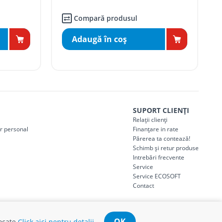
Compară produsul
Adaugă în coş
SUPORT CLIENȚI
Relații clienți
er personal
Finanțare in rate
Părerea ta contează!
Schimb și retur produse
Intrebări frecvente
Service
Service ECOSOFT
Contact
OK
tocate
Click aici pentru detalii