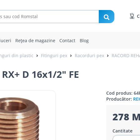
C
uceri
Rețea de magazine
Contact
Blog
inguri din plastic
Fitinguri pex
Racorduri pex
RACORD REHA
X+ D 16x1/2" FE
Cod produs: 64
Producător:
RE
278 M
Cantitate