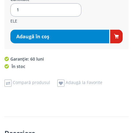
ELE
Adaugă în coş
Garanție: 60 luni
În stoc
Compară produsul
Adaugă la Favorite
Descriere