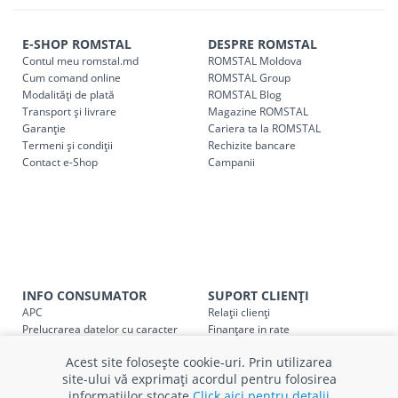
r. Strășeni, pot fi ridicate GRATUIT din cel mai apropiat
magazin ROMSTAL.
E-SHOP ROMSTAL
DESPRE ROMSTAL
Comenzile pentru celelalte localități și raioane din țară,
Contul meu romstal.md
ROMSTAL Moldova
indiferent de sumă, pot fi ridicate GRATUIT, săptămânal, din
Cum comand online
ROMSTAL Group
cel mai apropiat magazin ROMSTAL.
Modalități de plată
ROMSTAL Blog
Transport și livrare
Magazine ROMSTAL
Pentru livrarea la adresa indicată de client, sunt în vigoare
Garanție
Cariera ta la ROMSTAL
următoarele tarife:
Termeni și condiții
Rechizite bancare
Contact e-Shop
Campanii
Cod
Denumire serviciu TRANSPORT
SER08409
Taxa transport țară (se calculează pentru distan
Taxa transport
Chisinau si suburbii
pentru
come
5000 lei
(comanda online, comanda m
INFO CONSUMATOR
SUPORT CLIENȚI
Taxa transport
Chișinau
, pentru
comenzi mai m
APC
Relații clienți
SER08410
(comanda online, comanda magaz
Prelucrarea datelor cu caracter
Finanțare in rate
personal
Părerea ta contează!
Acest site folosește cookie-uri. Prin utilizarea
Politica cookie
Schimb și retur produse
Taxa transport
suburbii
pentru
comenzi mai mi
SER08411
site-ului vă exprimați acordul pentru folosirea
Certificat Cadou
Intrebări frecvente
(comanda online, comanda magaz
informațiilor stocate
Click aici pentru detalii
Service