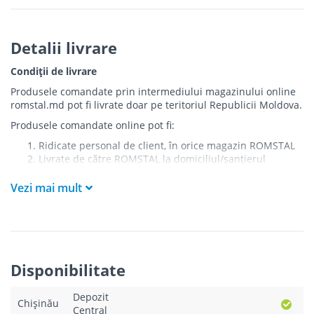
Detalii livrare
Condiții de livrare
Produsele comandate prin intermediului magazinului online
romstal.md pot fi livrate doar pe teritoriul Republicii Moldova.
Produsele comandate online pot fi:
Ridicate personal de client, în orice magazin ROMSTAL
Livrate de către ROMSTAL la domiciliul/șantierul
clientului în următoarele condiții:
Vezi mai mult
Livrarea produselor se efectuează în cel mai apropiat
punct de acces pentru camionul de marfă față de
adresa de livrare - la intrarea în bloc/curte, la intrarea
pe stradă (în cazul în care există restricții zonale de
acces).
Produsele
NU
sunt ridicate la etaj sau livrate în
Disponibilitate
interiorul imobilului.
Livrările se efectuiază cu mașinile ROMSTAL.
Depozit
Paleții, pe care se livrează mărfurile, sunt proprietatea
Chișinău
Central
companiei și nu sunt transferați cumpărătorului.