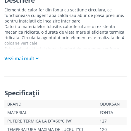
Element de calorifer din fonta cu sectiune circulara, ce
functioneaza cu agent apa calda sau abur de joasa presiune,
pentru instalatii de incalzire interioare.
Datorita materialelor folosite, caloriferul are o rezistenta
mecanica ridicata, o durata de viata mare si eficienta termica
ridicata. Circulatia agentului prin element este realizata de 4
coloane verticale.
Este realizat si testat dupa standardele europene conform
normei EN442, finisat cu un strat de grund.
Vezi mai mult
Pachetul este compus din 10 elementi asamblati, restul
accesoriilor nu sunt incluse.
Pentru acest tip de calorifer sunt necesare:
- sistem de prindere
- ventil de aerisire
- 2 reductii 1 la toli (stanga/dreapta in functie de montaj)
Specificaţii
- 1 reductie 1 la 3/8 toli (stanga/dreapta in functie de montaj)
- 1 dop (stanga/dreapta in functie de montaj)
BRAND
ODOKSAN
- 4 garnituri
In cazul caloriferelor cu peste 10 elementi se adauga:
MATERIAL
FONTA
- 2 nipluri
- 2 garnituri pentru fiecare fiecare element adaugat
PUTERE TERMICA LA DT=60°C [W]
127
TEMPERATURA MAXIMA DE LUCRU [°C]
120